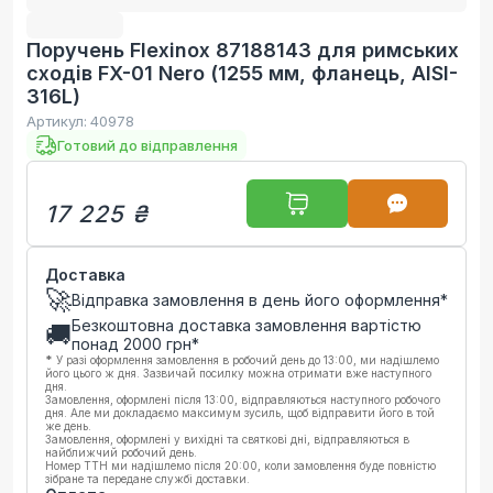
Поручень Flexinox 87188143 для римських
сходів FX-01 Nero (1255 мм, фланець, AISI-
316L)
Артикул:
40978
Готовий до відправлення
17 225 ₴
Доставка
🚀
Відправка замовлення в день його оформлення*
Безкоштовна доставка замовлення вартістю
🚚
понад
2000
грн*
*
У разі оформлення замовлення в робочий день до 13:00, ми надішлемо
його цього ж дня. Зазвичай посилку можна отримати вже наступного
дня.
Замовлення, оформлені після 13:00, відправляються наступного робочого
дня. Але ми докладаємо максимум зусиль, щоб відправити його в той
же день.
Замовлення, оформлені у вихідні та святкові дні, відправляються в
найближчий робочий день.
Номер ТТН ми надішлемо після 20:00, коли замовлення буде повністю
зібране та передане службі доставки.