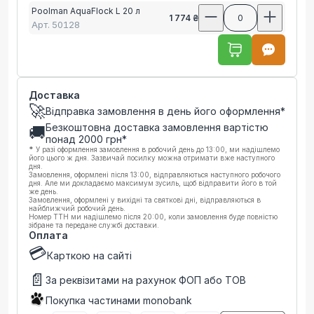
Poolman AquaFlock L 20 л
1 774 ₴
0
Арт.
50128
Доставка
🚀
Відправка замовлення в день його оформлення*
Безкоштовна доставка замовлення вартістю
🚚
понад
2000
грн*
*
У разі оформлення замовлення в робочий день до 13:00, ми надішлемо
його цього ж дня. Зазвичай посилку можна отримати вже наступного
дня.
Замовлення, оформлені після 13:00, відправляються наступного робочого
дня. Але ми докладаємо максимум зусиль, щоб відправити його в той
же день.
Замовлення, оформлені у вихідні та святкові дні, відправляються в
найближчий робочий день.
Номер ТТН ми надішлемо після 20:00, коли замовлення буде повністю
зібране та передане службі доставки.
Оплата
💳
Карткою на сайті
📄
За реквізитами на рахунок ФОП або ТОВ
Покупка частинами monobank