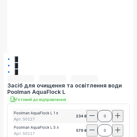
1
2
3
Засіб для очищення та освітлення води
Poolman AquaFlock L
Готовий до відправлення
Poolman AquaFlock L 1 л
234 ₴
0
Арт.
50127
Poolman AquaFlock L 5 л
579 ₴
0
Арт.
50117