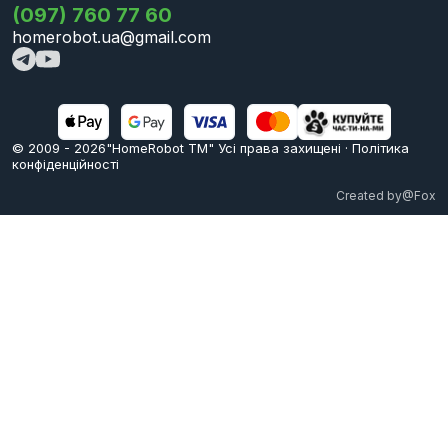
(097) 760 77 60
homerobot.ua@gmail.com
© 2009 -
2026
"HomeRobot ТМ" Усi права захищені
·
Політика
конфіденційності
Created by
@Fox