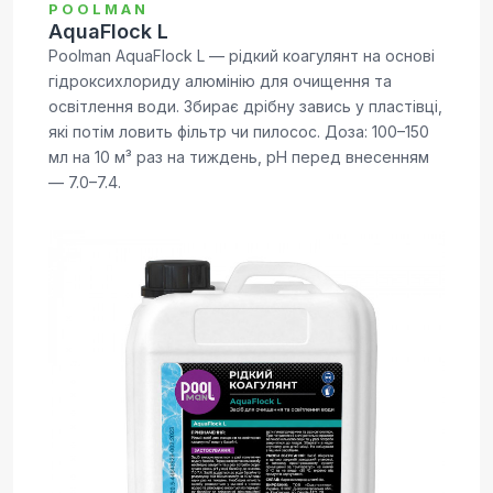
POOLMAN
AquaFlock L
Poolman AquaFlock L — рідкий коагулянт на основі
гідроксихлориду алюмінію для очищення та
освітлення води. Збирає дрібну завись у пластівці,
які потім ловить фільтр чи пилосос. Доза: 100–150
мл на 10 м³ раз на тиждень, pH перед внесенням
— 7.0–7.4.