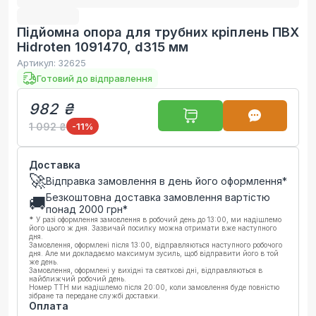
Підйомна опора для трубних кріплень ПВХ
Hidroten 1091470, d315 мм
Артикул:
32625
Готовий до відправлення
982 ₴
1 092 ₴
-11
%
Доставка
🚀
Відправка замовлення в день його оформлення*
Безкоштовна доставка замовлення вартістю
🚚
понад
2000
грн*
*
У разі оформлення замовлення в робочий день до 13:00, ми надішлемо
його цього ж дня. Зазвичай посилку можна отримати вже наступного
дня.
Замовлення, оформлені після 13:00, відправляються наступного робочого
дня. Але ми докладаємо максимум зусиль, щоб відправити його в той
же день.
Замовлення, оформлені у вихідні та святкові дні, відправляються в
найближчий робочий день.
Номер ТТН ми надішлемо після 20:00, коли замовлення буде повністю
зібране та передане службі доставки.
Оплата