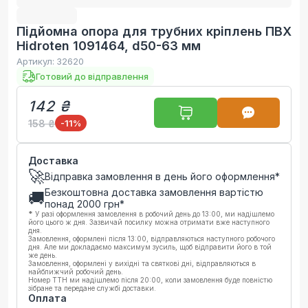
Підйомна опора для трубних кріплень ПВХ
Hidroten 1091464, d50-63 мм
Артикул:
32620
Готовий до відправлення
142 ₴
158 ₴
-11
%
Доставка
🚀
Відправка замовлення в день його оформлення*
Безкоштовна доставка замовлення вартістю
🚚
понад
2000
грн*
*
У разі оформлення замовлення в робочий день до 13:00, ми надішлемо
його цього ж дня. Зазвичай посилку можна отримати вже наступного
дня.
Замовлення, оформлені після 13:00, відправляються наступного робочого
дня. Але ми докладаємо максимум зусиль, щоб відправити його в той
же день.
Замовлення, оформлені у вихідні та святкові дні, відправляються в
найближчий робочий день.
Номер ТТН ми надішлемо після 20:00, коли замовлення буде повністю
зібране та передане службі доставки.
Оплата