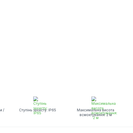
м /
Ступінь захисту: IP65
Максимальна висота
всмоктування: 2 м