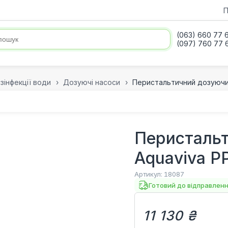
П
(063) 660 77 
(097) 760 77 
зінфекції води
Дозуючі насоси
Перистальтичний дозуючий 
Перистальт
Aquaviva PP
Артикул:
18087
Готовий до відправлен
11 130 ₴