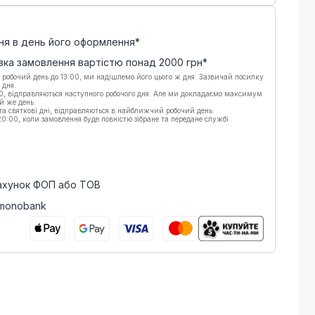
ня в день його оформлення*
вка замовлення вартістю понад
2000
грн*
 робочий день до 13:00, ми надішлемо його цього ж дня. Зазвичай посилку
 дня.
00, відправляються наступного робочого дня. Але ми докладаємо максимум
й же день.
 та святкові дні, відправляються в найближчий робочий день.
:00, коли замовлення буде повністю зібране та передане службі
рахунок ФОП або ТОВ
 monobank