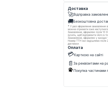
Доставка
🚀
Відправка замовлен
🚚
Безкоштовна доста
*
У разі оформлення замовлення в
можна отримати вже наступного
Замовлення, оформлені після 13:
зусиль, щоб відправити його в то
Замовлення, оформлені у вихідні
Номер ТТН ми надішлемо після 20
доставки.
Оплата
💳
Карткою на сайті
📄
За реквізитами на 
Покупка частинами