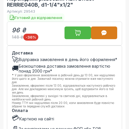
RERRIE040B, d1-1/4"x1/2"
Артикул:
29543
Готовий до відправлення
96 ₴
148 ₴
-36
%
Доставка
🚀
Відправка замовлення в день його оформлення*
Безкоштовна доставка замовлення вартістю
🚚
понад
2000
грн*
*
У разі оформлення замовлення в робочий день до 13:00, ми надішлемо
його цього ж дня. Зазвичай посилку можна отримати вже наступного
дня.
Замовлення, оформлені після 13:00, відправляються наступного робочого
дня. Але ми докладаємо максимум зусиль, щоб відправити його в той
же день.
Замовлення, оформлені у вихідні та святкові дні, відправляються в
найближчий робочий день.
Номер ТТН ми надішлемо після 20:00, коли замовлення буде повністю
зібране та передане службі доставки.
Оплата
💳
Карткою на сайті
📄
За реквізитами на рахунок ФОП або ТОВ