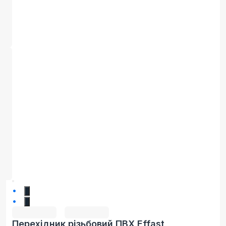
1
2
Перехідник різьбовий ПВХ Effast