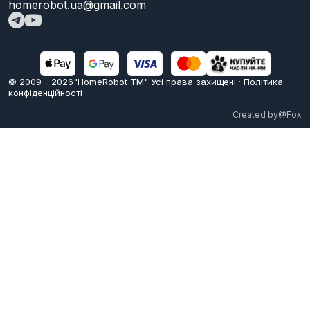
homerobot.ua@gmail.com
© 2009 -
2026
"HomeRobot ТМ" Усi права захищені
·
Політика
конфіденційності
Created by
@Fox