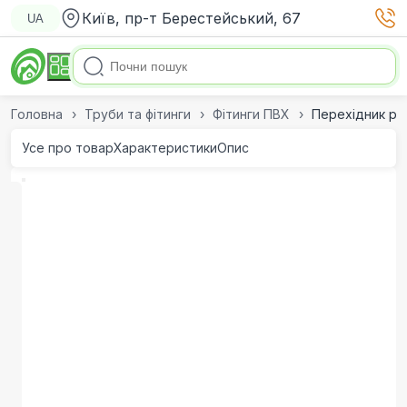
Київ, пр-т Берестейський, 67
UA
Головна
Труби та фітинги
Фітинги ПВХ
Перехідник різ
Усе про товар
Характеристики
Опис