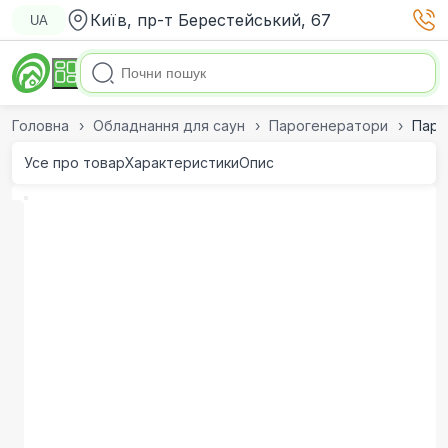
Київ, пр-т Берестейський, 67
UA
Головна
Обладнання для саун
Парогенератори
Паро
Усе про товар
Характеристики
Опис