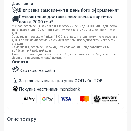
Доставка
🚀
Відправка замовлення в день його оформлення*
Безкоштовна доставка замовлення вартістю
🚚
понад
2000
грн*
*
У разі оформлення замовлення в робочий день до 13:00, ми надішлемо
його цього ж дня. Зазвичай посилку можна отримати вже наступного
дня.
Замовлення, оформлені після 13:00, відправляються наступного робочого
дня. Але ми докладаємо максимум зусиль, щоб відправити його в той
же день.
Замовлення, оформлені у вихідні та святкові дні, відправляються в
найближчий робочий день.
Номер ТТН ми надішлемо після 20:00, коли замовлення буде повністю
зібране та передане службі доставки.
Оплата
💳
Карткою на сайті
📄
За реквізитами на рахунок ФОП або ТОВ
Покупка частинами monobank
Опис товару