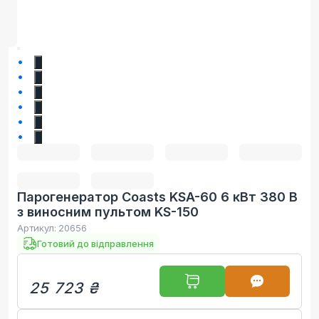
1
2
3
4
5
6
Парогенератор Coasts KSA-60 6 кВт 380 В
з виносним пультом KS-150
Артикул:
20656
Готовий до відправлення
25 723 ₴