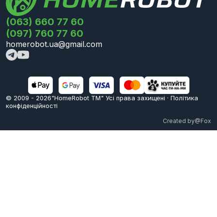
(063) 660 77 60
(097) 760 77 60
homerobot.ua@gmail.com
© 2009 -
2026
"HomeRobot ТМ" Усi права захищені
·
Політика
конфіденційності
Created by
@Fox