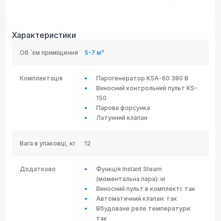
Характеристики
Об `єм приміщення
5-7 м³
Комплектація
Парогенератор KSA-60 380 В
Виносний контрольний пульт KS-
150
Парова форсунка
Латунний клапан
Вага в упаковці, кг
12
Додатково
Функція Instant Steam
(моментальна пара): ні
Виносний пульт в комплекті: так
Автоматичний клапан: так
Вбудоване реле температури:
так