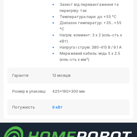
Захист від перевантаження та
перегріву: так
Температура пари: до +55 °C
Діапазон температур: +35...+55
°C
Нагрів. елемент: 3 х 2 (кіль-сть х
кВт)
Напруга і струм: 380-415 В / 9.1 А
Мережевий кабель: мідь 5 х 2.5
(кіль-сть х мм²)
Гарантія
12 місяців
Розмір в упаковці
425x160x300 мм
Потужність
6 кВт