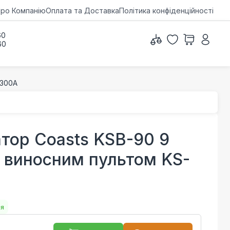
ро Компанію
Оплата та Доставка
Політика конфіденційності
60
60
-300A
тор Coasts KSB-90 9
з виносним пультом KS-
ня