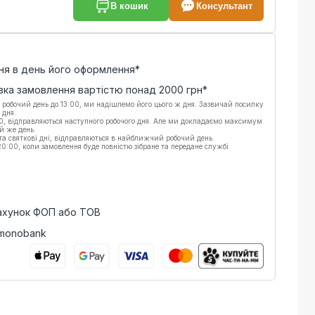
В кошик
Консультант
ня в день його оформлення*
вка замовлення вартістю понад
2000
грн*
 робочий день до 13:00, ми надішлемо його цього ж дня. Зазвичай посилку
 дня.
00, відправляються наступного робочого дня. Але ми докладаємо максимум
й же день.
 та святкові дні, відправляються в найближчий робочий день.
:00, коли замовлення буде повністю зібране та передане службі
рахунок ФОП або ТОВ
 monobank