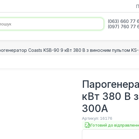
П
(063) 660 77 
(097) 760 77 
огенератор Coasts KSB-90 9 кВт 380 В з виносним пультом KS
Парогенера
кВт 380 В 
300A
Артикул:
16176
Готовий до відправлен