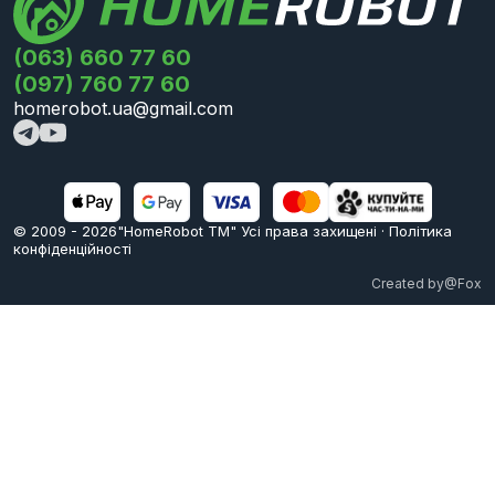
(063) 660 77 60
(097) 760 77 60
homerobot.ua@gmail.com
© 2009 -
2026
"HomeRobot ТМ" Усi права захищені
·
Політика
конфіденційності
Created by
@Fox