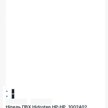
1
2
Ніпель ПВХ Hidroten НР-НР, 1002402,