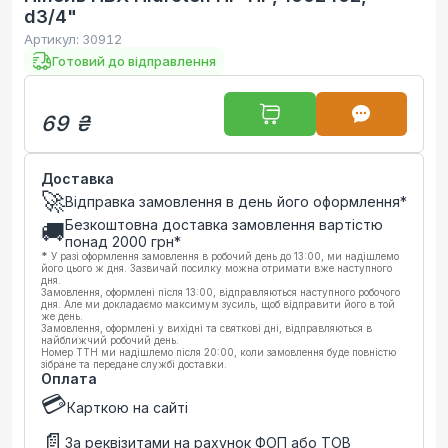
d3/4"
Артикул:
30912
Готовий до відправлення
69 ₴
Доставка
🚀
Відправка замовлення в день його оформлення*
Безкоштовна доставка замовлення вартістю
🚚
понад
2000
грн*
*
У разі оформлення замовлення в робочий день до 13:00, ми надішлемо
його цього ж дня. Зазвичай посилку можна отримати вже наступного
дня.
Замовлення, оформлені після 13:00, відправляються наступного робочого
дня. Але ми докладаємо максимум зусиль, щоб відправити його в той
же день.
Замовлення, оформлені у вихідні та святкові дні, відправляються в
найближчий робочий день.
Номер ТТН ми надішлемо після 20:00, коли замовлення буде повністю
зібране та передане службі доставки.
Оплата
💳
Карткою на сайті
📄
За реквізитами на рахунок ФОП або ТОВ