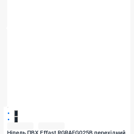
1
2
Ніпель ПВХ Effast RGRAFG025B перехідний