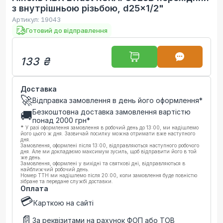
з внутрішньою різьбою, d25x1/2"
Артикул:
19043
Готовий до відправлення
133 ₴
Доставка
🚀
Відправка замовлення в день його оформлення*
Безкоштовна доставка замовлення вартістю
🚚
понад
2000
грн*
*
У разі оформлення замовлення в робочий день до 13:00, ми надішлемо
його цього ж дня. Зазвичай посилку можна отримати вже наступного
дня.
Замовлення, оформлені після 13:00, відправляються наступного робочого
дня. Але ми докладаємо максимум зусиль, щоб відправити його в той
же день.
Замовлення, оформлені у вихідні та святкові дні, відправляються в
найближчий робочий день.
Номер ТТН ми надішлемо після 20:00, коли замовлення буде повністю
зібране та передане службі доставки.
Оплата
💳
Карткою на сайті
📄
За реквізитами на рахунок ФОП або ТОВ