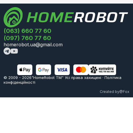
(063) 660 77 60
(097) 760 77 60
homerobot.ua@gmail.com
© 2009 -
2026
"HomeRobot ТМ" Усi права захищені
·
Політика
конфіденційності
Created by
@Fox