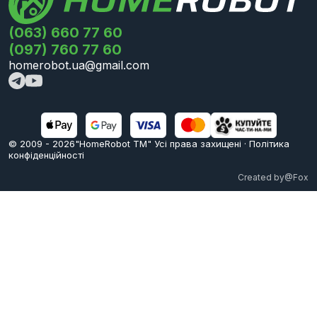
(063) 660 77 60
(097) 760 77 60
homerobot.ua@gmail.com
© 2009 -
2026
"HomeRobot ТМ" Усi права захищені
·
Політика
конфіденційності
Created by
@Fox