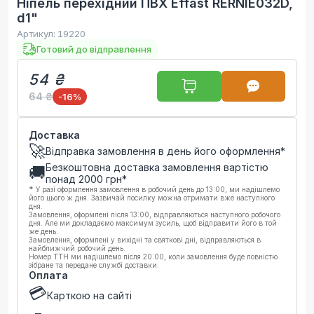
Ніпель перехідний ПВХ Effast RERNIE032D,
d1"
Артикул:
19220
Готовий до відправлення
54 ₴
64 ₴
-16
%
Доставка
🚀
Відправка замовлення в день його оформлення*
Безкоштовна доставка замовлення вартістю
🚚
понад
2000
грн*
*
У разі оформлення замовлення в робочий день до 13:00, ми надішлемо
його цього ж дня. Зазвичай посилку можна отримати вже наступного
дня.
Замовлення, оформлені після 13:00, відправляються наступного робочого
дня. Але ми докладаємо максимум зусиль, щоб відправити його в той
же день.
Замовлення, оформлені у вихідні та святкові дні, відправляються в
найближчий робочий день.
Номер ТТН ми надішлемо після 20:00, коли замовлення буде повністю
зібране та передане службі доставки.
Оплата
💳
Карткою на сайті