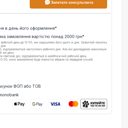
Запитати консультанта
ня в день його оформлення*
вка замовлення вартістю понад
2000
грн*
 робочий день до 13:00, ми надішлемо його цього ж дня. Зазвичай посилку
 дня.
00, відправляються наступного робочого дня. Але ми докладаємо максимум
й же день.
 та святкові дні, відправляються в найближчий робочий день.
:00, коли замовлення буде повністю зібране та передане службі
рахунок ФОП або ТОВ
 monobank