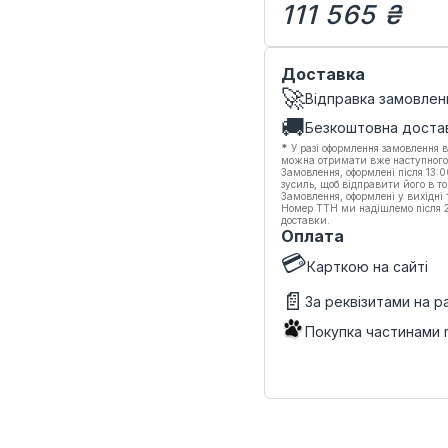
111 565 ₴
Доставка
🚀
Відправка замовлен
🚚
Безкоштовна доста
*
У разі оформлення замовлення в
можна отримати вже наступного
Замовлення, оформлені після 13:
зусиль, щоб відправити його в то
Замовлення, оформлені у вихідні
Номер ТТН ми надішлемо після 20
доставки.
Оплата
💳
Карткою на сайті
📄
За реквізитами на 
Покупка частинами