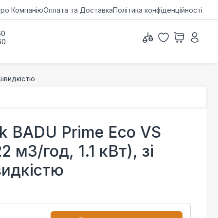
ро Компанію
Оплата та Доставка
Політика конфіденційності
60
60
ю швидкістю
k BADU Prime Eco VS
2 м3/год, 1.1 кВт), зі
видкістю