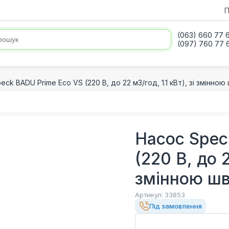
П
(063) 660 77 
(097) 760 77 
eck BADU Prime Eco VS (220 В, до 22 м3/год, 1.1 кВт), зі змінно
Насос Spec
(220 В, до 2
змінною ш
Артикул:
33853
Під замовлення