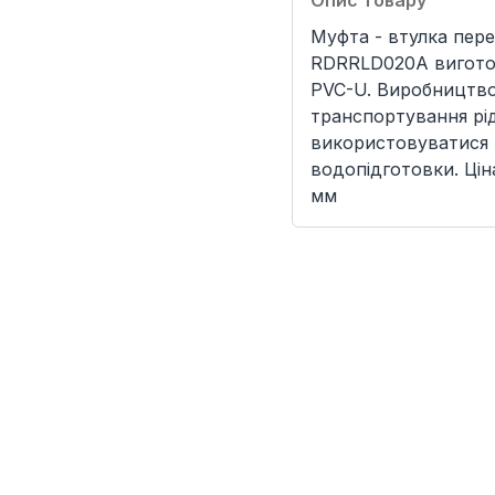
Опис товару
Муфта - втулка пере
RDRRLD020A виготов
PVC-U. Виробництво 
транспортування рід
використовуватися 
водопідготовки. Ціна
мм