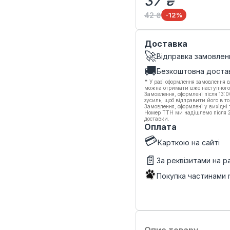
37 ₴
42 ₴
-12
%
Доставка
🚀
Відправка замовлен
🚚
Безкоштовна доста
*
У разі оформлення замовлення в
можна отримати вже наступного
Замовлення, оформлені після 13:
зусиль, щоб відправити його в то
Замовлення, оформлені у вихідні
Номер ТТН ми надішлемо після 20
доставки.
Оплата
💳
Карткою на сайті
📄
За реквізитами на 
Покупка частинами