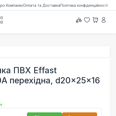
ро Компанію
Оплата та Доставка
Політика конфіденційності
60
60
ка ПВХ Effast
 перехідна, d20x25x16
ня