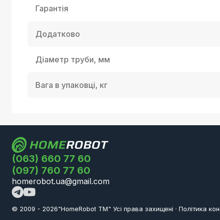
Гарантія
Додатково
Діаметр труби, мм
Вага в упаковці, кг
(063) 660 77 60
(097) 760 77 60
homerobot.ua@gmail.com
© 2009 -
2026
"HomeRobot ТМ" Усi права захищені
·
Політика кон