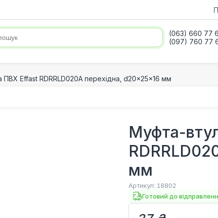
П
(063) 660 77 
(097) 760 77 
 ПВХ Effast RDRRLD020A перехідна, d20x25x16 мм
Муфта-втул
RDRRLD020A
мм
Артикул:
18802
Готовий до відправлен