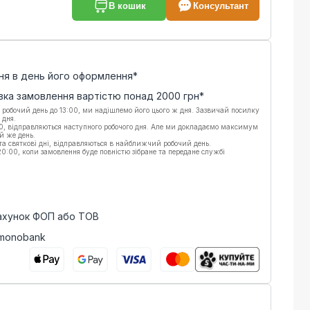
В кошик
Консультант
ня в день його оформлення*
вка замовлення вартістю понад
2000
грн*
 робочий день до 13:00, ми надішлемо його цього ж дня. Зазвичай посилку
 дня.
00, відправляються наступного робочого дня. Але ми докладаємо максимум
й же день.
 та святкові дні, відправляються в найближчий робочий день.
:00, коли замовлення буде повністю зібране та передане службі
рахунок ФОП або ТОВ
 monobank