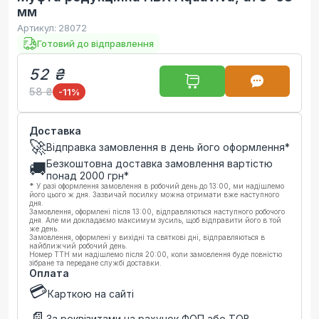
мм
Артикул:
28072
Готовий до відправлення
52 ₴
58 ₴
-11
%
Доставка
🚀
Відправка замовлення в день його оформлення*
Безкоштовна доставка замовлення вартістю
🚚
понад
2000
грн*
*
У разі оформлення замовлення в робочий день до 13:00, ми надішлемо
його цього ж дня. Зазвичай посилку можна отримати вже наступного
дня.
Замовлення, оформлені після 13:00, відправляються наступного робочого
дня. Але ми докладаємо максимум зусиль, щоб відправити його в той
же день.
Замовлення, оформлені у вихідні та святкові дні, відправляються в
найближчий робочий день.
Номер ТТН ми надішлемо після 20:00, коли замовлення буде повністю
зібране та передане службі доставки.
Оплата
💳
Карткою на сайті
📄
За реквізитами на рахунок ФОП або ТОВ