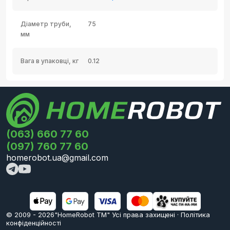
Діаметр труби,
75
мм
Вага в упаковці, кг
0.12
(063) 660 77 60
(097) 760 77 60
homerobot.ua@gmail.com
© 2009 -
2026
"HomeRobot ТМ" Усi права захищені
·
Політика
конфіденційності