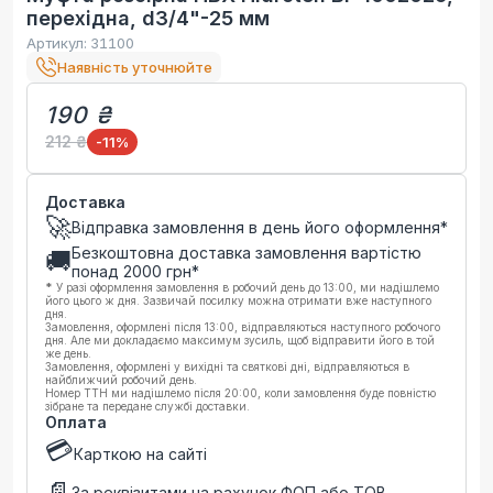
перехідна, d3/4"-25 мм
Артикул:
31100
Наявність уточнюйте
190 ₴
212 ₴
-11
%
Доставка
🚀
Відправка замовлення в день його оформлення*
Безкоштовна доставка замовлення вартістю
🚚
понад
2000
грн*
*
У разі оформлення замовлення в робочий день до 13:00, ми надішлемо
його цього ж дня. Зазвичай посилку можна отримати вже наступного
дня.
Замовлення, оформлені після 13:00, відправляються наступного робочого
дня. Але ми докладаємо максимум зусиль, щоб відправити його в той
же день.
Замовлення, оформлені у вихідні та святкові дні, відправляються в
найближчий робочий день.
Номер ТТН ми надішлемо після 20:00, коли замовлення буде повністю
зібране та передане службі доставки.
Оплата
💳
Карткою на сайті
📄
За реквізитами на рахунок ФОП або ТОВ