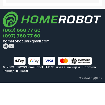
(063) 660 77 60
(097) 760 77 60
homerobot.ua@gmail.com
© 2009 -
2026
"HomeRobot ТМ" Усi права захищені
·
Політика
конфіденційності
Created by
@Fox