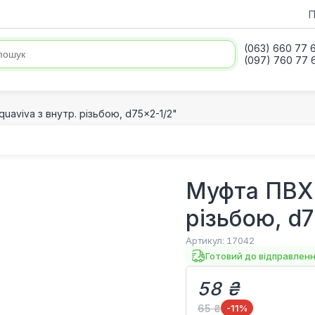
П
(063) 660 77 
(097) 760 77 
uaviva з внутр. різьбою, d75x2-1/2"
Муфта ПВХ 
різьбою, d7
Артикул:
17042
Готовий до відправлен
58 ₴
65 ₴
-11
%