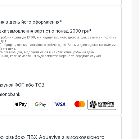
ня в день його оформлення*
вка замовлення вартістю понад
2000
грн*
 робочий день до 13:00, ми надішлемо його цього ж дня. Зазвичай посилку
 дня.
00, відправляються наступного робочого дня. Але ми докладаємо максимум
й же день.
 та святкові дні, відправляються в найближчий робочий день.
:00, коли замовлення буде повністю зібране та передане службі
рахунок ФОП або ТОВ
 monobank
ю різьбою ПВХ Aquaviva з високоякісного