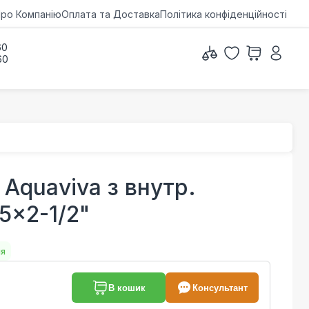
ро Компанію
Оплата та Доставка
Політика конфіденційності
60
60
Aquaviva з внутр.
5x2-1/2"
ня
В кошик
Консультант