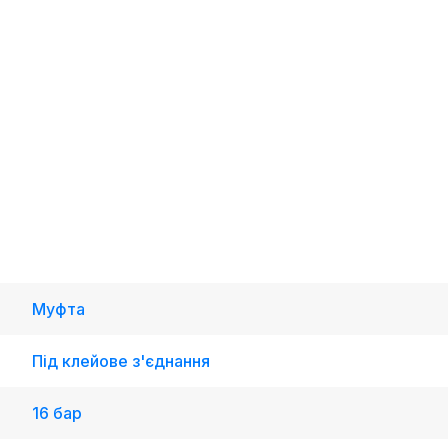
Муфта
Під клейове з'єднання
16 бар