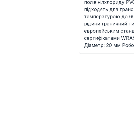
полівінілхлориду PV
підходять для тран
температурою до 60
рідини граничний ти
європейським станд
сертифікатами WRAS
Діаметр: 20 мм Робо