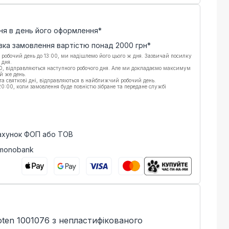
ня в день його оформлення*
вка замовлення вартістю понад
2000
грн*
 робочий день до 13:00, ми надішлемо його цього ж дня. Зазвичай посилку
 дня.
00, відправляються наступного робочого дня. Але ми докладаємо максимум
й же день.
 та святкові дні, відправляються в найближчий робочий день.
:00, коли замовлення буде повністю зібране та передане службі
рахунок ФОП або ТОВ
 monobank
ten 1001076 з непластифікованого