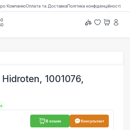
ро Компанію
Оплата та Доставка
Політика конфіденційності
60
60
Hidroten, 1001076,
ня
В кошик
Консультант