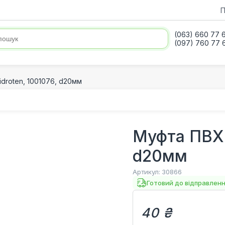
П
(063) 660 77 
(097) 760 77 
droten, 1001076, d20мм
Муфта ПВХ 
d20мм
Артикул:
30866
Готовий до відправлен
40 ₴