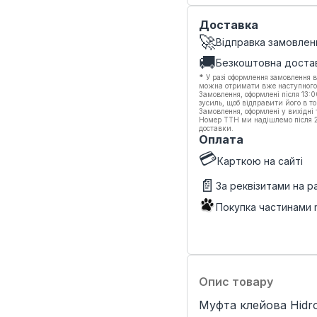
Доставка
🚀
Відправка замовлен
🚚
Безкоштовна доста
*
У разі оформлення замовлення в
можна отримати вже наступного
Замовлення, оформлені після 13:
зусиль, щоб відправити його в то
Замовлення, оформлені у вихідні
Номер ТТН ми надішлемо після 20
доставки.
Оплата
💳
Карткою на сайті
📄
За реквізитами на 
Покупка частинами
Опис товару
Муфта клейова Hidro