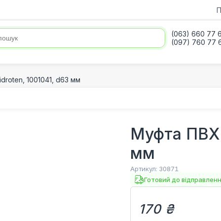
П
(063) 660 77 
(097) 760 77 
droten, 1001041, d63 мм
Муфта ПВХ 
мм
Артикул:
30871
Готовий до відправлен
170 ₴