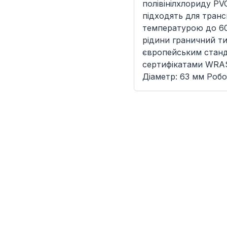
полівінілхлориду PV
підходять для тран
температурою до 60
рідини граничний ти
європейським станд
сертифікатами WRAS
Діаметр: 63 мм Робо