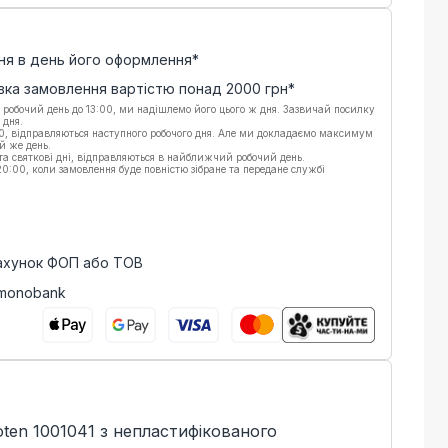
ня в день його оформлення*
вка замовлення вартістю понад
2000
грн*
 робочий день до 13:00, ми надішлемо його цього ж дня. Зазвичай посилку
 дня.
00, відправляються наступного робочого дня. Але ми докладаємо максимум
й же день.
 та святкові дні, відправляються в найближчий робочий день.
:00, коли замовлення буде повністю зібране та передане службі
рахунок ФОП або ТОВ
 monobank
ten 1001041 з непластифікованого