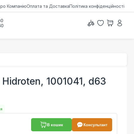
ро Компанію
Оплата та Доставка
Політика конфіденційності
60
60
Hidroten, 1001041, d63
ня
В кошик
Консультант