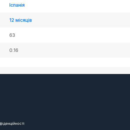
Іспанія
12 місяців
63
0.16
фіденційності