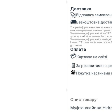
Доставка
🚀
Відправка замовлен
🚚
Безкоштовна доста
*
У разі оформлення замовлення в
можна отримати вже наступного
Замовлення, оформлені після 13:
зусиль, щоб відправити його в то
Замовлення, оформлені у вихідні
Номер ТТН ми надішлемо після 20
доставки.
Оплата
💳
Карткою на сайті
📄
За реквізитами на 
Покупка частинами
Опис товару
Муфта клейова Hidro