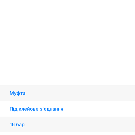
Муфта
Під клейове з'єднання
16 бар