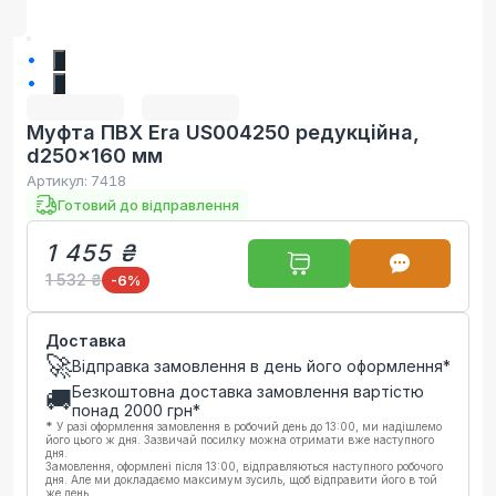
1
2
Муфта ПВХ Era US004250 редукційна,
d250x160 мм
Артикул:
7418
Готовий до відправлення
1 455 ₴
1 532 ₴
-6
%
Доставка
🚀
Відправка замовлення в день його оформлення*
Безкоштовна доставка замовлення вартістю
🚚
понад
2000
грн*
*
У разі оформлення замовлення в робочий день до 13:00, ми надішлемо
його цього ж дня. Зазвичай посилку можна отримати вже наступного
дня.
Замовлення, оформлені після 13:00, відправляються наступного робочого
дня. Але ми докладаємо максимум зусиль, щоб відправити його в той
же день.