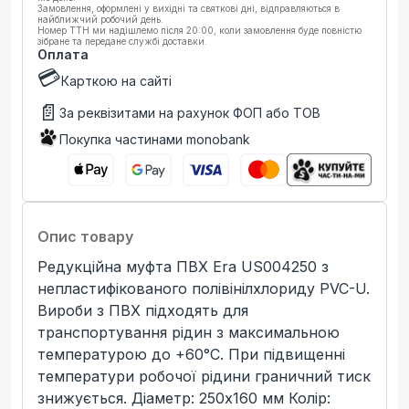
Замовлення, оформлені у вихідні та святкові дні, відправляються в
найближчий робочий день.
Номер ТТН ми надішлемо після 20:00, коли замовлення буде повністю
зібране та передане службі доставки.
Оплата
💳
Карткою на сайті
📄
За реквізитами на рахунок ФОП або ТОВ
Покупка частинами monobank
Опис товару
Редукційна муфта ПВХ Era US004250 з
непластифікованого полівінілхлориду PVC-U.
Вироби з ПВХ підходять для
транспортування рідин з максимальною
температурою до +60°C. При підвищенні
температури робочої рідини граничний тиск
знижується. Діаметр: 250х160 мм Колір: