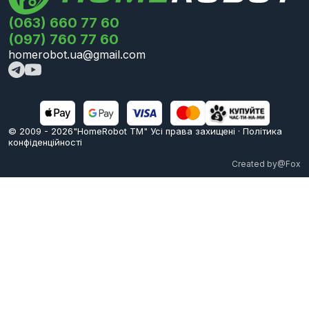
(063) 660 77 60
(097) 760 77 60
homerobot.ua@gmail.com
© 2009 -
2026
"HomeRobot ТМ" Усi права захищені
·
Політика
конфіденційності
Created by
@Fox