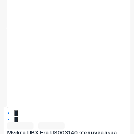
1
2
Муфта ПВХ Era US003140 з'єднувальна,