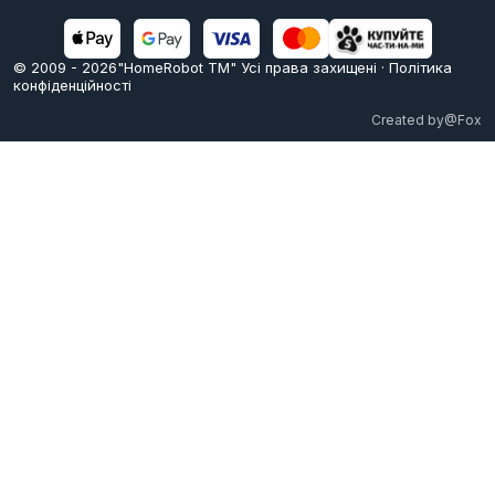
© 2009 -
2026
"HomeRobot ТМ" Усi права захищені
·
Політика
конфіденційності
Created by
@Fox