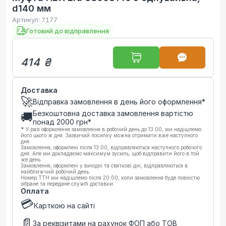
d140 мм
Артикул:
7177
Готовий до відправлення
414 ₴
Доставка
🚀
Відправка замовлення в день його оформлення*
Безкоштовна доставка замовлення вартістю
🚚
понад
2000
грн*
*
У разі оформлення замовлення в робочий день до 13:00, ми надішлемо
його цього ж дня. Зазвичай посилку можна отримати вже наступного
дня.
Замовлення, оформлені після 13:00, відправляються наступного робочого
дня. Але ми докладаємо максимум зусиль, щоб відправити його в той
же день.
Замовлення, оформлені у вихідні та святкові дні, відправляються в
найближчий робочий день.
Номер ТТН ми надішлемо після 20:00, коли замовлення буде повністю
зібране та передане службі доставки.
Оплата
💳
Карткою на сайті
📄
За реквізитами на рахунок ФОП або ТОВ