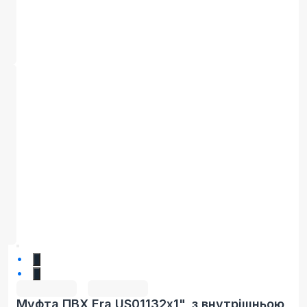
1
2
Муфта ПВХ Era US01132х1", з внутрішньою