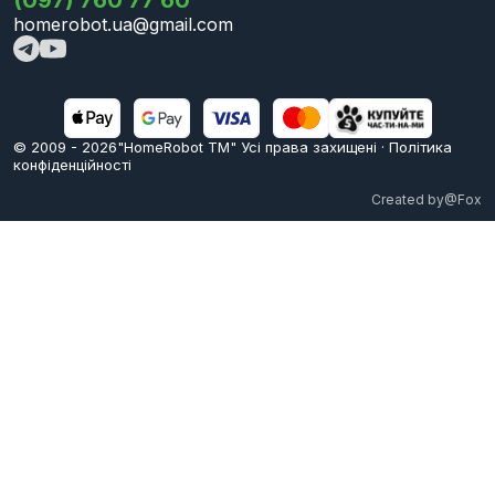
homerobot.ua@gmail.com
© 2009 -
2026
"HomeRobot ТМ" Усi права захищені
·
Політика
конфіденційності
Created by
@Fox