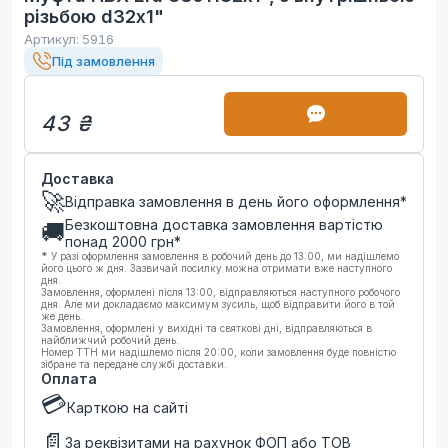
різьбою d32х1"
Артикул:
5916
Під замовлення
43 ₴
Доставка
🚀
Відправка замовлення в день його оформлення*
Безкоштовна доставка замовлення вартістю
🚚
понад
2000
грн*
*
У разі оформлення замовлення в робочий день до 13:00, ми надішлемо
його цього ж дня. Зазвичай посилку можна отримати вже наступного
дня.
Замовлення, оформлені після 13:00, відправляються наступного робочого
дня. Але ми докладаємо максимум зусиль, щоб відправити його в той
же день.
Замовлення, оформлені у вихідні та святкові дні, відправляються в
найближчий робочий день.
Номер ТТН ми надішлемо після 20:00, коли замовлення буде повністю
зібране та передане службі доставки.
Оплата
💳
Карткою на сайті
📄
За реквізитами на рахунок ФОП або ТОВ