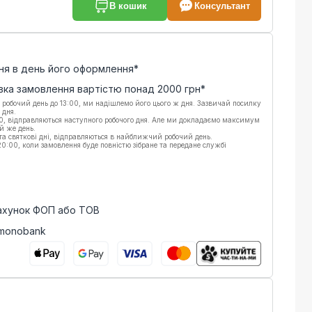
В кошик
Консультант
ня в день його оформлення*
вка замовлення вартістю понад
2000
грн*
 робочий день до 13:00, ми надішлемо його цього ж дня. Зазвичай посилку
 дня.
00, відправляються наступного робочого дня. Але ми докладаємо максимум
й же день.
 та святкові дні, відправляються в найближчий робочий день.
:00, коли замовлення буде повністю зібране та передане службі
рахунок ФОП або ТОВ
 monobank