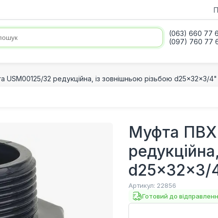
П
(063) 660 77 
(097) 760 77 
a USM00125/32 редукційна, із зовнішньою різьбою d25x32x3/4"
Муфта ПВХ
редукційна
d25x32x3/
Артикул:
22856
Готовий до відправлен