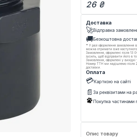
26 ₴
Доставка
🚀
Відправка замовлен
🚚
Безкоштовна доста
*
У разі оформлення замовлення в
можна отримати вже наступного
Замовлення, оформлені після 13:
зусиль, щоб відправити його в то
Замовлення, оформлені у вихідні
Номер ТТН ми надішлемо після 20
доставки.
Оплата
💳
Карткою на сайті
📄
За реквізитами на 
Покупка частинами
Опис товару