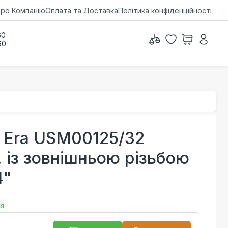
ро Компанію
Оплата та Доставка
Політика конфіденційності
60
60
 Era USM00125/32
, із зовнішньою різьбою
4"
ня