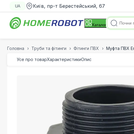
Київ, пр-т Берестейський, 67
UA
Каталог
Головна
Труби та фітинги
Фітинги ПВХ
Муфта ПВХ Er
Усе про товар
Характеристики
Опис