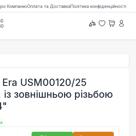
ро Компанію
Оплата та Доставка
Політика конфіденційності
60
60
 Era USM00120/25
, із зовнішньою різьбою
4"
ня