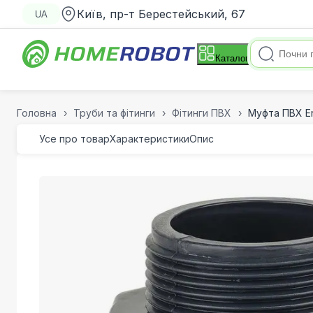
Київ, пр-т Берестейський, 67
UA
Каталог
Головна
Труби та фітинги
Фітинги ПВХ
Муфта ПВХ Er
Усе про товар
Характеристики
Опис