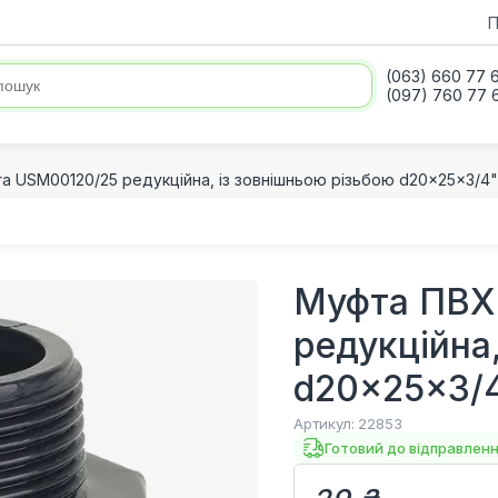
П
(063) 660 77 
(097) 760 77 
a USM00120/25 редукційна, із зовнішньою різьбою d20x25x3/4"
Муфта ПВХ
редукційна
d20x25x3/
Артикул:
22853
Готовий до відправлен