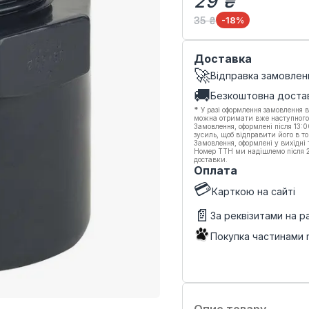
29 ₴
35 ₴
-18
%
Доставка
🚀
Відправка замовлен
🚚
Безкоштовна доста
*
У разі оформлення замовлення в
можна отримати вже наступного
Замовлення, оформлені після 13:
зусиль, щоб відправити його в то
Замовлення, оформлені у вихідні
Номер ТТН ми надішлемо після 20
доставки.
Оплата
💳
Карткою на сайті
📄
За реквізитами на 
Покупка частинами