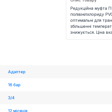
Опис товару
Редукційна муфта П
полівінілхлориду P
оптимальні для тран
збільшенні температ
знижується. Ціна вк
Адаптер
16 бар
3/4
12 місяців