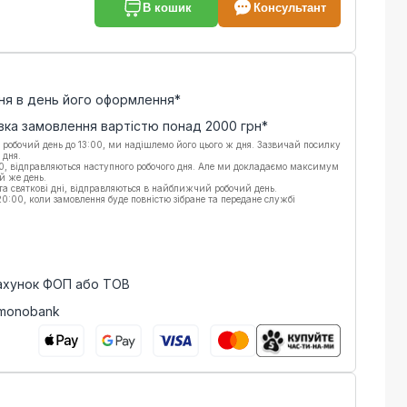
В кошик
Консультант
ня в день його оформлення*
вка замовлення вартістю понад
2000
грн*
 робочий день до 13:00, ми надішлемо його цього ж дня. Зазвичай посилку
 дня.
00, відправляються наступного робочого дня. Але ми докладаємо максимум
й же день.
 та святкові дні, відправляються в найближчий робочий день.
:00, коли замовлення буде повністю зібране та передане службі
рахунок ФОП або ТОВ
 monobank