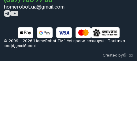
homerobot.ua@gmail.com
© 2009 -
2026
"HomeRobot ТМ" Усi права захищені
·
Політика
конфіденційності
Created by
@Fox