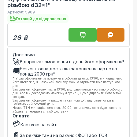
різьбою d32x1"
Артикул:
5909
Готовий до відправлення
26 ₴
Доставка
🚀
Відправка замовлення в день його оформлення*
Безкоштовна доставка замовлення вартістю
🚚
понад
2000
грн*
*
У разі оформлення замовлення в робочий день до 13:00, ми надішлемо
його цього ж дня. Зазвичай посилку можна отримати вже наступного
дня.
Замовлення, оформлені після 13:00, відправляються наступного робочого
дня. Але ми докладаємо максимум зусиль, щоб відправити його в той
же день.
Замовлення, оформлені у вихідні та святкові дні, відправляються в
найближчий робочий день.
Номер ТТН ми надішлемо після 20:00, коли замовлення буде повністю
зібране та передане службі доставки.
Оплата
💳
Карткою на сайті
📄
За реквізитами на рахунок ФОП або ТОВ