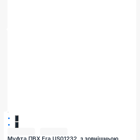
1
2
Муфта ПВХ Era US01232, з зовнішньою