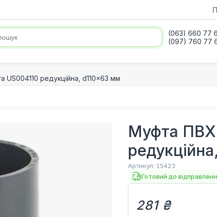
П
(063) 660 77 
(097) 760 77 
a US004110 редукційна, d110x63 мм
Муфта ПВХ 
редукційна
Артикул:
15423
Готовий до відправлен
281 ₴