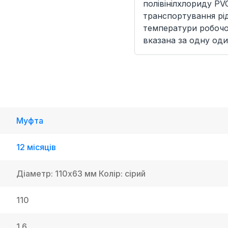
полівінілхлориду PV
транспортування рід
температури робочої
вказана за одну оди
Муфта
12 місяців
Діаметр: 110х63 мм Колір: сірий
110
1.6