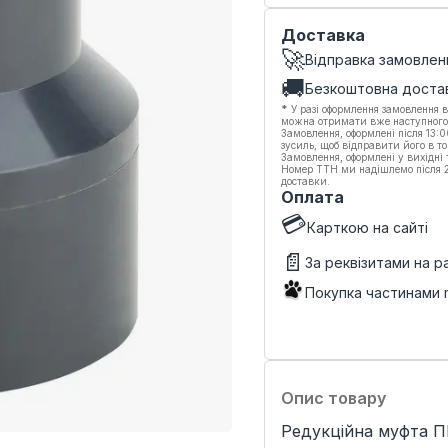
Доставка
🚀
Відправка замовлен
🚚
Безкоштовна доста
*
У разі оформлення замовлення в
можна отримати вже наступного
Замовлення, оформлені після 13:
зусиль, щоб відправити його в то
Замовлення, оформлені у вихідні
Номер ТТН ми надішлемо після 20
доставки.
Оплата
💳
Карткою на сайті
📄
За реквізитами на 
Покупка частинами
Опис товару
Редукційна муфта П