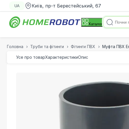
Київ, пр-т Берестейський, 67
UA
Каталог
Головна
Труби та фітинги
Фітинги ПВХ
Муфта ПВХ Er
Усе про товар
Характеристики
Опис