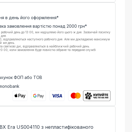
ня в день його оформлення*
вка замовлення вартістю понад
2000
грн*
 робочий день до 13:00, ми надішлемо його цього ж дня. Зазвичай посилку
 дня.
00, відправляються наступного робочого дня. Але ми докладаємо максимум
й же день.
 та святкові дні, відправляються в найближчий робочий день.
:00, коли замовлення буде повністю зібране та передане службі
рахунок ФОП або ТОВ
 monobank
ВХ Era US004110 з непластифікованого