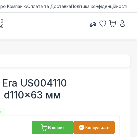
ро Компанію
Оплата та Доставка
Політика конфіденційності
60
60
Era US004110
, d110x63 мм
ня
В кошик
Консультант