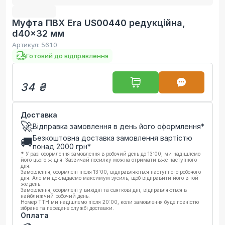
Муфта ПВХ Era US00440 редукційна,
d40x32 мм
Артикул:
5610
Готовий до відправлення
34 ₴
Доставка
🚀
Відправка замовлення в день його оформлення*
Безкоштовна доставка замовлення вартістю
🚚
понад
2000
грн*
*
У разі оформлення замовлення в робочий день до 13:00, ми надішлемо
його цього ж дня. Зазвичай посилку можна отримати вже наступного
дня.
Замовлення, оформлені після 13:00, відправляються наступного робочого
дня. Але ми докладаємо максимум зусиль, щоб відправити його в той
же день.
Замовлення, оформлені у вихідні та святкові дні, відправляються в
найближчий робочий день.
Номер ТТН ми надішлемо після 20:00, коли замовлення буде повністю
зібране та передане службі доставки.
Оплата