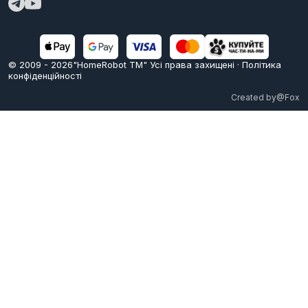
© 2009 -
2026
"HomeRobot ТМ" Усi права захищені
·
Політика
конфіденційності
Created by
@Fox