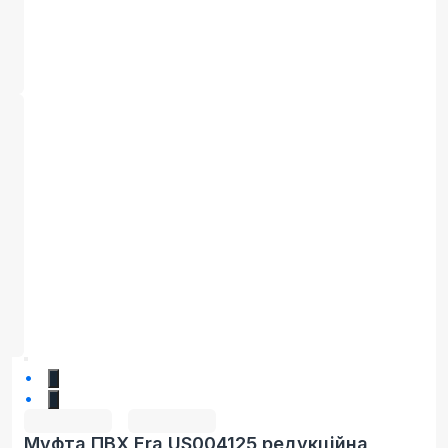
1
2
Муфта ПВХ Era US004125 редукційна,