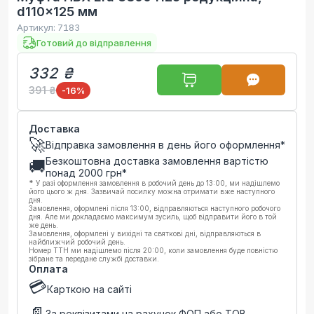
d110x125 мм
Артикул:
7183
Готовий до відправлення
332 ₴
391 ₴
-16
%
Доставка
🚀
Відправка замовлення в день його оформлення*
Безкоштовна доставка замовлення вартістю
🚚
понад
2000
грн*
*
У разі оформлення замовлення в робочий день до 13:00, ми надішлемо
його цього ж дня. Зазвичай посилку можна отримати вже наступного
дня.
Замовлення, оформлені після 13:00, відправляються наступного робочого
дня. Але ми докладаємо максимум зусиль, щоб відправити його в той
же день.
Замовлення, оформлені у вихідні та святкові дні, відправляються в
найближчий робочий день.
Номер ТТН ми надішлемо після 20:00, коли замовлення буде повністю
зібране та передане службі доставки.
Оплата
💳
Карткою на сайті
📄
За реквізитами на рахунок ФОП або ТОВ