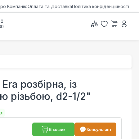
ро Компанію
Оплата та Доставка
Політика конфіденційності
60
60
ra розбірна, із
ю різьбою, d2-1/2"
ня
В кошик
Консультант