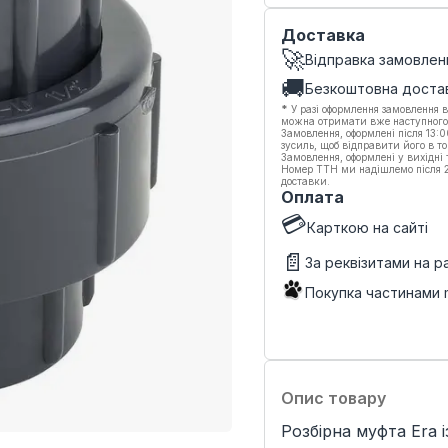
Доставка
🚀
Відправка замовлен
🚚
Безкоштовна доста
*
У разі оформлення замовлення в
можна отримати вже наступного
Замовлення, оформлені після 13:
зусиль, щоб відправити його в то
Замовлення, оформлені у вихідні
Номер ТТН ми надішлемо після 20
доставки.
Оплата
💳
Карткою на сайті
📄
За реквізитами на 
Покупка частинами
Опис товару
Розбірна муфта Era 