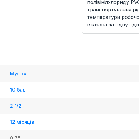
полівінілхлориду PV
транспортування рід
температури робочої
вказана за одну оди
Муфта
10 бар
2 1/2
12 місяців
0.75