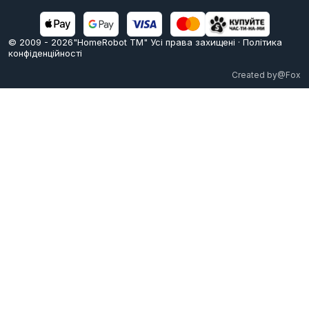
© 2009 -
2026
"HomeRobot ТМ" Усi права захищені
·
Політика
конфіденційності
Created by
@Fox