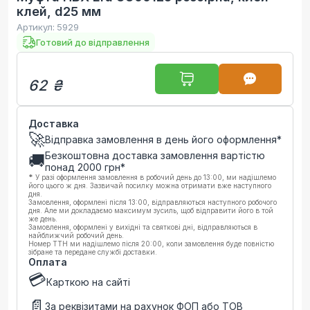
клей, d25 мм
Артикул:
5929
Готовий до відправлення
62 ₴
Доставка
🚀
Відправка замовлення в день його оформлення*
Безкоштовна доставка замовлення вартістю
🚚
понад
2000
грн*
*
У разі оформлення замовлення в робочий день до 13:00, ми надішлемо
його цього ж дня. Зазвичай посилку можна отримати вже наступного
дня.
Замовлення, оформлені після 13:00, відправляються наступного робочого
дня. Але ми докладаємо максимум зусиль, щоб відправити його в той
же день.
Замовлення, оформлені у вихідні та святкові дні, відправляються в
найближчий робочий день.
Номер ТТН ми надішлемо після 20:00, коли замовлення буде повністю
зібране та передане службі доставки.
Оплата
💳
Карткою на сайті
📄
За реквізитами на рахунок ФОП або ТОВ