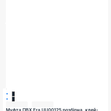
1
2
Муфта ПВХ Era UU00125 розбірна, клей-