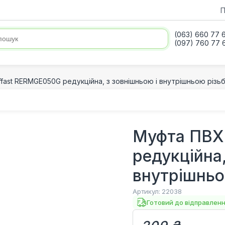
П
(063) 660 77 
(097) 760 77 
fast RERMGE050G редукційна, з зовнішньою і внутрішньою різьб
Муфта ПВХ
редукційна,
внутрішньо
Артикул:
22038
Готовий до відправлен