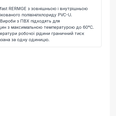
ffast RERMGE з зовнішньою і внутрішньою
ікованого полівінілхлориду PVC-U.
 Вироби з ПВХ підходять для
дин з максимальною температурою до 60°C.
ератури робочої рідини граничний тиск
азана за одну одиницю.