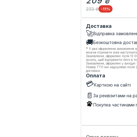
209 ₴
233 ₴
-11
%
Доставка
🚀
Відправка замовлен
🚚
Безкоштовна доста
*
У разі оформлення замовлення в
можна отримати вже наступного
Замовлення, оформлені після 13:
зусиль, щоб відправити його в то
Замовлення, оформлені у вихідні
Номер ТТН ми надішлемо після 20
доставки.
Оплата
💳
Карткою на сайті
📄
За реквізитами на 
Покупка частинами