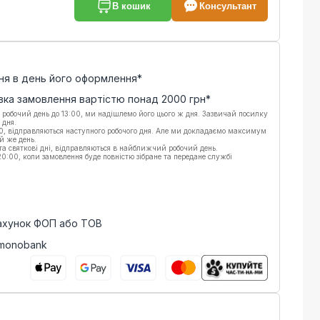
В кошик
Консультант
ня в день його оформлення*
вка замовлення вартістю понад
2000
грн*
 робочий день до 13:00, ми надішлемо його цього ж дня. Зазвичай посилку
 дня.
00, відправляються наступного робочого дня. Але ми докладаємо максимум
й же день.
 та святкові дні, відправляються в найближчий робочий день.
:00, коли замовлення буде повністю зібране та передане службі
рахунок ФОП або ТОВ
 monobank