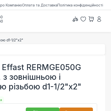
ро Компанію
Оплата та Доставка
Політика конфіденційності
60
60
ою d1-1/2"х2"
 Effast RERMGE050G
 з зовнішньою і
ю різьбою d1-1/2"х2"
ня