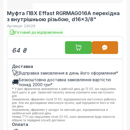
Муфта ПВХ Effast RGRMAG016A перехідна
з внутрішньою різьбою, d16x3/8"
Артикул:
19029
Готовий до відправлення
64 ₴
Доставка
🚀
Відправка замовлення в день його оформлення*
Безкоштовна доставка замовлення вартістю
🚚
понад
2000
грн*
*
У разі оформлення замовлення в робочий день до 13:00, ми надішлемо
його цього ж дня. Зазвичай посилку можна отримати вже наступного
дня.
Замовлення, оформлені після 13:00, відправляються наступного робочого
дня. Але ми докладаємо максимум зусиль, щоб відправити його в той
же день.
Замовлення, оформлені у вихідні та святкові дні, відправляються в
найближчий робочий день.
Номер ТТН ми надішлемо після 20:00, коли замовлення буде повністю
зібране та передане службі доставки.
Оплата