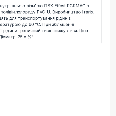
внутрішньою різьбою ПВХ Effast RGRMAG з
полівінілхлориду PVC-U. Виробництво Італія.
дять для транспортування рідин з
ратурою до 60 °C. При збільшенні
 рідини граничний тиск знижується. Ціна
Діаметр: 25 x ¾"