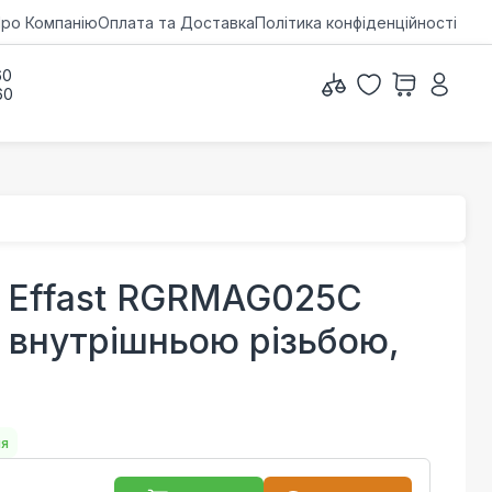
ро Компанію
Оплата та Доставка
Політика конфіденційності
60
60
 Effast RGRMAG025С
з внутрішньою різьбою,
ня