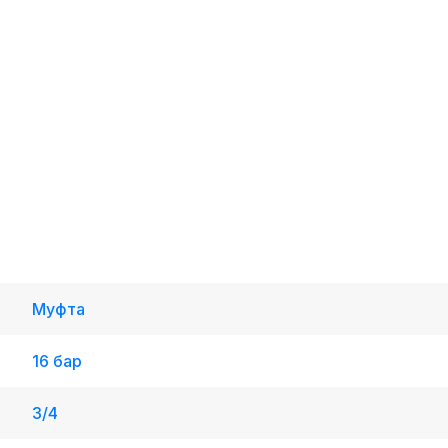
Муфта
16 бар
3/4