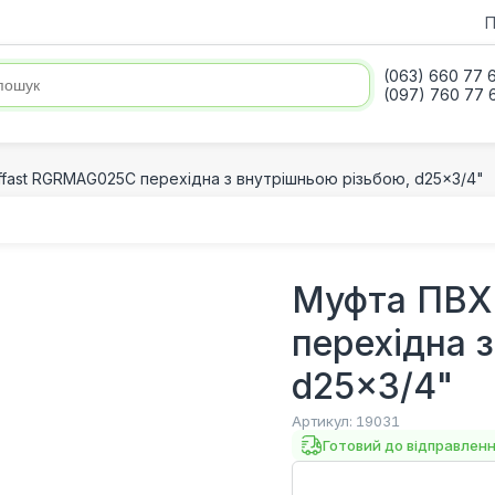
П
(063) 660 77 
(097) 760 77 
fast RGRMAG025С перехідна з внутрішньою різьбою, d25x3/4"
Муфта ПВХ
перехідна 
d25x3/4"
Артикул:
19031
Готовий до відправлен