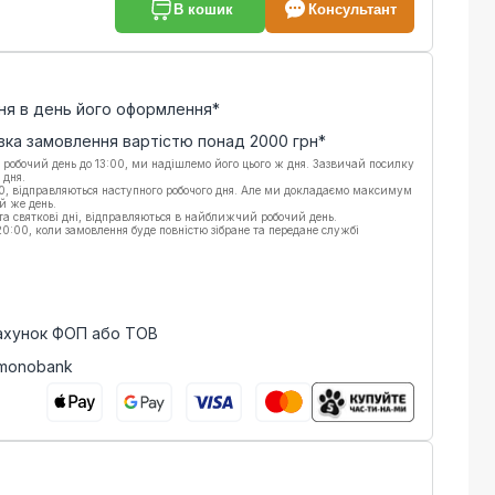
В кошик
Консультант
ня в день його оформлення*
вка замовлення вартістю понад
2000
грн*
 робочий день до 13:00, ми надішлемо його цього ж дня. Зазвичай посилку
 дня.
00, відправляються наступного робочого дня. Але ми докладаємо максимум
й же день.
 та святкові дні, відправляються в найближчий робочий день.
:00, коли замовлення буде повністю зібране та передане службі
рахунок ФОП або ТОВ
 monobank