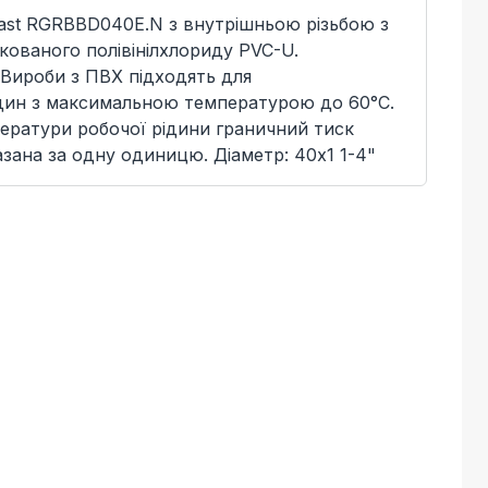
fast RGRBBD040E.N з внутрішньою різьбою з
ікованого полівінілхлориду PVC-U.
 Вироби з ПВХ підходять для
дин з максимальною температурою до 60°C.
ератури робочої рідини граничний тиск
азана за одну одиницю. Діаметр: 40x1 1-4"