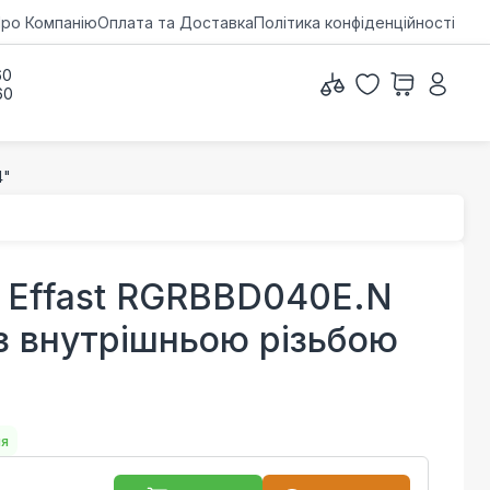
ро Компанію
Оплата та Доставка
Політика конфіденційності
60
60
4"
 Effast RGRBBD040E.N
 з внутрішньою різьбою
ня