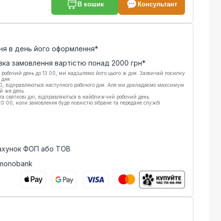
В кошик
Консультант
ня в день його оформлення*
вка замовлення вартістю понад
2000
грн*
 робочий день до 13:00, ми надішлемо його цього ж дня. Зазвичай посилку
 дня.
00, відправляються наступного робочого дня. Але ми докладаємо максимум
й же день.
 та святкові дні, відправляються в найближчий робочий день.
:00, коли замовлення буде повністю зібране та передане службі
рахунок ФОП або ТОВ
 monobank