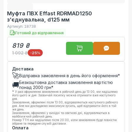
Муфта ПВХ Effast RDRMAD1250
з'єднувальна, d125 мм
Артикул:
18738
Готовий до відправлення
819 ₴
1 092 ₴
-25
%
Доставка
🚀
Відправка замовлення в день його оформлення*
Безкоштовна доставка замовлення вартістю
🚚
понад
2000
грн*
*
У разі оформлення замовлення в робочий день до 13:00, ми надішлемо
його цього ж дня. Зазвичай посилку можна отримати вже наступного
дня.
Замовлення, оформлені після 13:00, відправляються наступного робочого
дня. Але ми докладаємо максимум зусиль, щоб відправити його в той
же день.
Замовлення, оформлені у вихідні та святкові дні, відправляються в
найближчий робочий день.
Номер ТТН ми надішлемо після 20:00, коли замовлення буде повністю
зібране та передане службі доставки.
Оплата