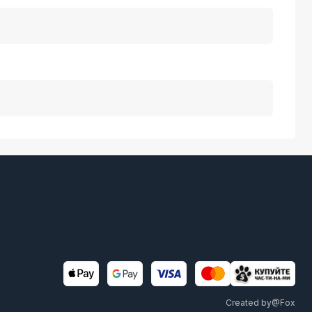
Created by
@Fox