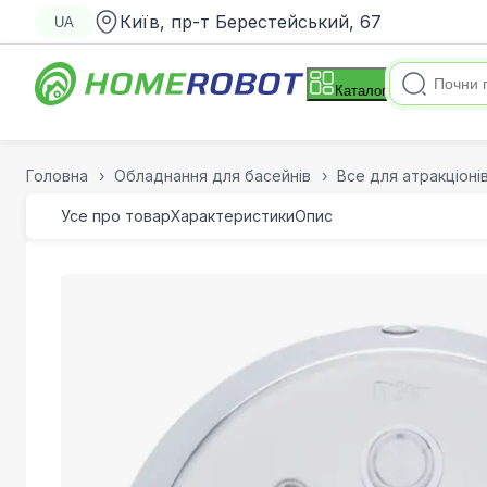
Київ, пр-т Берестейський, 67
UA
Каталог
Головна
Обладнання для басейнів
Все для атракціоні
Усе про товар
Характеристики
Опис