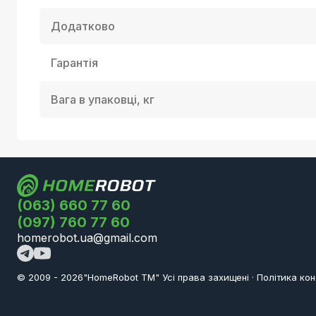
Додатково
Гарантія
Вага в упаковці, кг
(063) 660 77 60
(097) 760 77 60
homerobot.ua@gmail.com
© 2009 -
2026
"HomeRobot ТМ" Усi права захищені
·
Політика кон