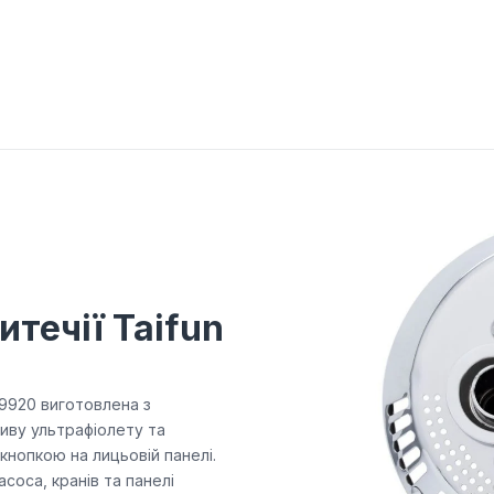
течії Taifun
09920 виготовлена з
пливу ультрафіолету та
окнопкою на лицьовій панелі.
соса, кранів та панелі