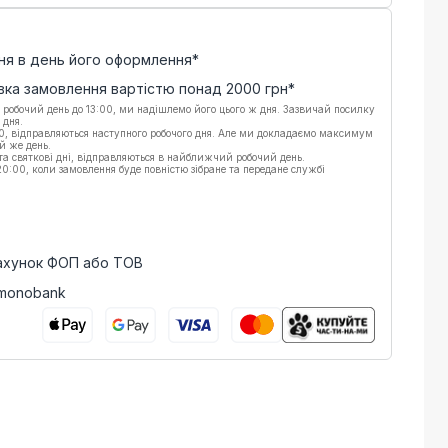
ня в день його оформлення*
вка замовлення вартістю понад
2000
грн*
 робочий день до 13:00, ми надішлемо його цього ж дня. Зазвичай посилку
 дня.
00, відправляються наступного робочого дня. Але ми докладаємо максимум
й же день.
 та святкові дні, відправляються в найближчий робочий день.
:00, коли замовлення буде повністю зібране та передане службі
рахунок ФОП або ТОВ
 monobank