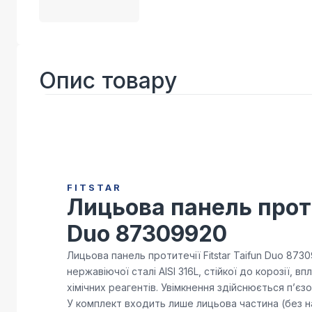
Опис товару
FITSTAR
Лицьова панель проти
Duo 87309920
Лицьова панель протитечії Fitstar Taifun Duo 873
нержавіючої сталі AISI 316L, стійкої до корозії, в
хімічних реагентів. Увімкнення здійснюється п’єз
У комплект входить лише лицьова частина (без на