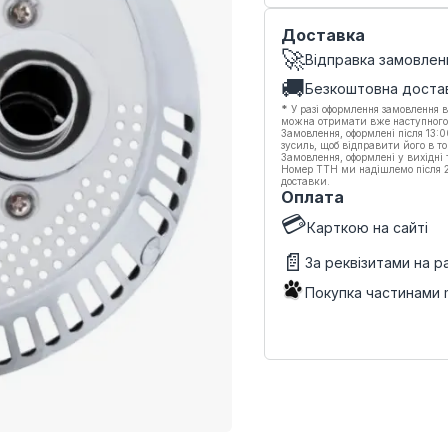
Доставка
🚀
Відправка замовлен
🚚
Безкоштовна доста
*
У разі оформлення замовлення в
можна отримати вже наступного
Замовлення, оформлені після 13:
зусиль, щоб відправити його в то
Замовлення, оформлені у вихідні
Номер ТТН ми надішлемо після 20
доставки.
Оплата
💳
Карткою на сайті
📄
За реквізитами на 
Покупка частинами