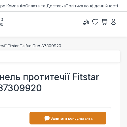
ро Компанію
Оплата та Доставка
Політика конфіденційності
60
60
ії Fitstar Taifun Duo 87309920
ель протитечії Fitstar
 87309920
Запитати консультанта