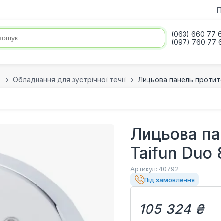
П
(063) 660 77 
(097) 760 77 
в
Обладнання для зустрічної течії
Лицьова панель протитеч
Лицьова пан
Taifun Duo
Артикул:
40792
Під замовлення
105 324 ₴