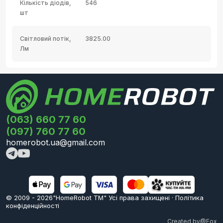
Кількість діодів,
546
шт
Світловий потік,
3825.00
Лм
(063) 660 77 60
(097) 760 77 60
homerobot.ua@gmail.com
© 2009 -
2026
"HomeRobot ТМ" Усi права захищені
·
Політика
конфіденційності
Created by
@Fox