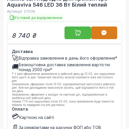
Aquaviva 546 LED 36 Вт Білий теплий
Артикул:
27039
Готовий до відправлення
8 740 ₴
Доставка
🚀
Відправка замовлення в день його оформлення*
Безкоштовна доставка замовлення вартістю
🚚
понад
2000
грн*
*
У разі оформлення замовлення в робочий день до 13:00, ми надішлемо
його цього ж дня. Зазвичай посилку можна отримати вже наступного
дня.
Замовлення, оформлені після 13:00, відправляються наступного робочого
дня. Але ми докладаємо максимум зусиль, щоб відправити його в той
же день.
Замовлення, оформлені у вихідні та святкові дні, відправляються в
найближчий робочий день.
Номер ТТН ми надішлемо після 20:00, коли замовлення буде повністю
зібране та передане службі доставки.
Оплата
💳
Карткою на сайті
📄
За реквізитами на рахунок ФОП або ТОВ