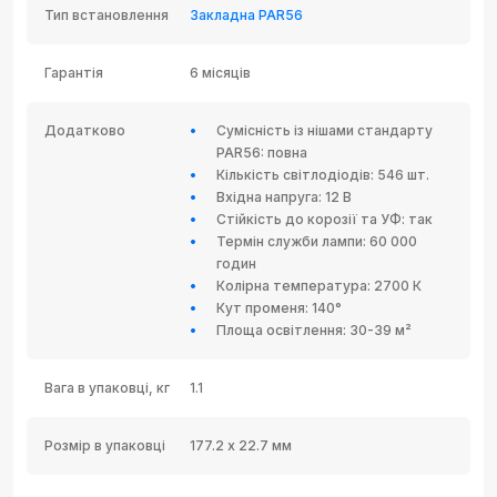
Тип встановлення
Закладна PAR56
Гарантія
6 місяців
Додатково
Сумісність із нішами стандарту
PAR56: повна
Кількість світлодіодів: 546 шт.
Вхідна напруга: 12 В
Стійкість до корозії та УФ: так
Термін служби лампи: 60 000
годин
Колірна температура: 2700 К
Кут променя: 140°
Площа освітлення: 30-39 м²
Вага в упаковці, кг
1.1
Розмір в упаковці
177.2 х 22.7 мм