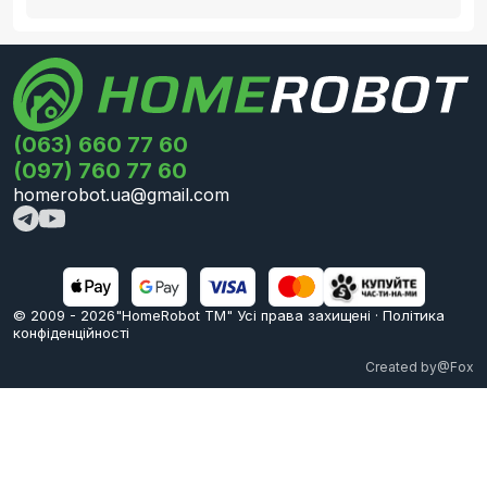
(063) 660 77 60
(097) 760 77 60
homerobot.ua@gmail.com
© 2009 -
2026
"HomeRobot ТМ" Усi права захищені
·
Політика
конфіденційності
Created by
@Fox