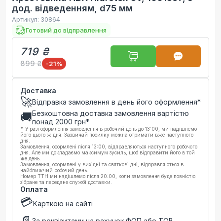
дод. відведенням, d75 мм
Артикул:
30864
Готовий до відправлення
719 ₴
899 ₴
-21
%
Доставка
🚀
Відправка замовлення в день його оформлення*
Безкоштовна доставка замовлення вартістю
🚚
понад
2000
грн*
*
У разі оформлення замовлення в робочий день до 13:00, ми надішлемо
його цього ж дня. Зазвичай посилку можна отримати вже наступного
дня.
Замовлення, оформлені після 13:00, відправляються наступного робочого
дня. Але ми докладаємо максимум зусиль, щоб відправити його в той
же день.
Замовлення, оформлені у вихідні та святкові дні, відправляються в
найближчий робочий день.
Номер ТТН ми надішлемо після 20:00, коли замовлення буде повністю
зібране та передане службі доставки.
Оплата
💳
Карткою на сайті
📄
За реквізитами на рахунок ФОП або ТОВ