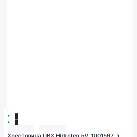
1
2
Хрестовина ПВХ Hidroten 5V, 1001597, з