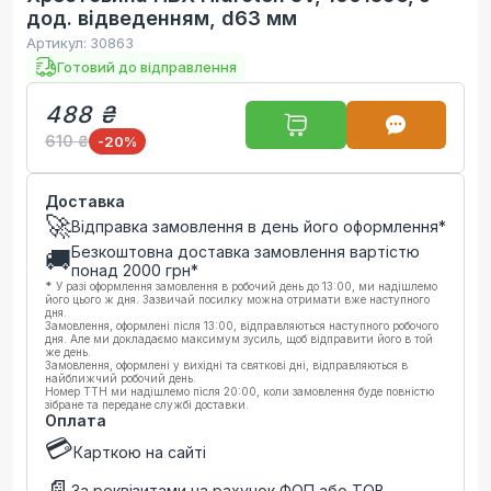
дод. відведенням, d63 мм
Артикул:
30863
Готовий до відправлення
488 ₴
610 ₴
-20
%
Доставка
🚀
Відправка замовлення в день його оформлення*
Безкоштовна доставка замовлення вартістю
🚚
понад
2000
грн*
*
У разі оформлення замовлення в робочий день до 13:00, ми надішлемо
його цього ж дня. Зазвичай посилку можна отримати вже наступного
дня.
Замовлення, оформлені після 13:00, відправляються наступного робочого
дня. Але ми докладаємо максимум зусиль, щоб відправити його в той
же день.
Замовлення, оформлені у вихідні та святкові дні, відправляються в
найближчий робочий день.
Номер ТТН ми надішлемо після 20:00, коли замовлення буде повністю
зібране та передане службі доставки.
Оплата
💳
Карткою на сайті
📄
За реквізитами на рахунок ФОП або ТОВ