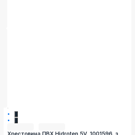
1
2
Хрестовина ПВХ Hidroten 5V, 1001596, з