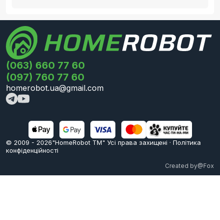
(063) 660 77 60
(097) 760 77 60
homerobot.ua@gmail.com
© 2009 -
2026
"HomeRobot ТМ" Усi права захищені
·
Політика
конфіденційності
Created by
@Fox