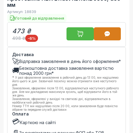
мм
Артикул:
18839
Готовий до відправлення
473 ₴
498 ₴
-6
%
Доставка
🚀
Відправка замовлення в день його оформлення*
Безкоштовна доставка замовлення вартістю
🚚
понад
2000
грн*
*
У разі оформлення замовлення в робочий день до 13:00, ми надішлемо
його цього ж дня. Зазвичай посилку можна отримати вже наступного
дня.
Замовлення, оформлені після 13:00, відправляються наступного робочого
дня. Але ми докладаємо максимум зусиль, щоб відправити його в той
же день.
Замовлення, оформлені у вихідні та святкові дні, відправляються в
найближчий робочий день.
Номер ТТН ми надішлемо після 20:00, коли замовлення буде повністю
зібране та передане службі доставки.
Оплата
💳
Карткою на сайті
📄
За реквізитами на рахунок ФОП або ТОВ