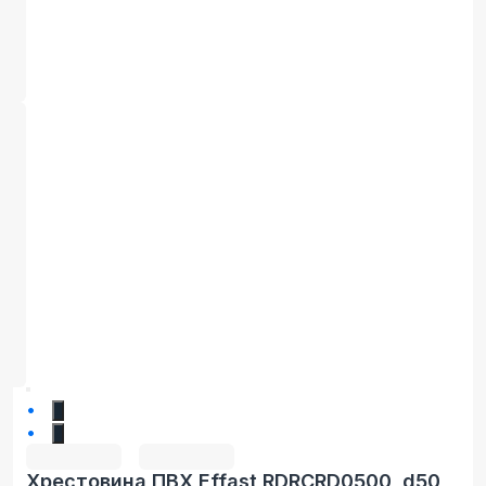
1
2
Хрестовина ПВХ Effast RDRCRD0500, d50