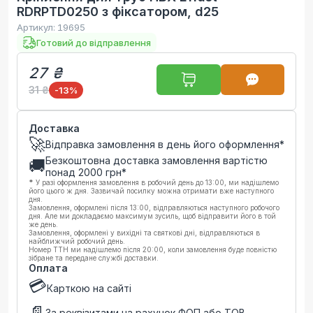
RDRPTD0250 з фіксатором, d25
Артикул:
19695
Готовий до відправлення
27 ₴
31 ₴
-13
%
Доставка
🚀
Відправка замовлення в день його оформлення*
Безкоштовна доставка замовлення вартістю
🚚
понад
2000
грн*
*
У разі оформлення замовлення в робочий день до 13:00, ми надішлемо
його цього ж дня. Зазвичай посилку можна отримати вже наступного
дня.
Замовлення, оформлені після 13:00, відправляються наступного робочого
дня. Але ми докладаємо максимум зусиль, щоб відправити його в той
же день.
Замовлення, оформлені у вихідні та святкові дні, відправляються в
найближчий робочий день.
Номер ТТН ми надішлемо після 20:00, коли замовлення буде повністю
зібране та передане службі доставки.
Оплата
💳
Карткою на сайті
📄
За реквізитами на рахунок ФОП або ТОВ