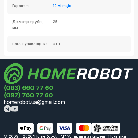
Гарантія
12 місяців
Діаметр труби,
25
мм
Вага в упаковці, кг
0.01
(063) 660 77 60
(097) 760 77 60
homerobot.ua@gmail.com
© 2009 -
2026
"HomeRobot ТМ" Усi права захищені
·
Політика