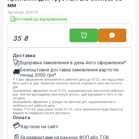
мм
Артикул:
20474
Готовий до відправлення
35 ₴
Доставка
🚀
Відправка замовлення в день його оформлення*
Безкоштовна доставка замовлення вартістю
🚚
понад
2000
грн*
*
У разі оформлення замовлення в робочий день до 13:00, ми надішлемо
його цього ж дня. Зазвичай посилку можна отримати вже наступного
дня.
Замовлення, оформлені після 13:00, відправляються наступного робочого
дня. Але ми докладаємо максимум зусиль, щоб відправити його в той
же день.
Замовлення, оформлені у вихідні та святкові дні, відправляються в
найближчий робочий день.
Номер ТТН ми надішлемо після 20:00, коли замовлення буде повністю
зібране та передане службі доставки.
Оплата
💳
Карткою на сайті
📄
За реквізитами на рахунок ФОП або ТОВ