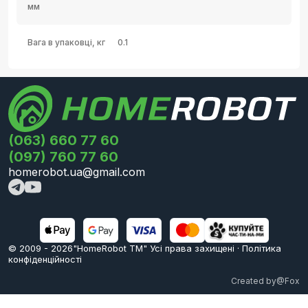
мм
Вага в упаковці, кг
0.1
(063) 660 77 60
(097) 760 77 60
homerobot.ua@gmail.com
© 2009 -
2026
"HomeRobot ТМ" Усi права захищені
·
Політика
конфіденційності
Created by
@Fox