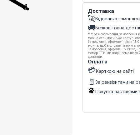
Доставка
🚀
Відправка замовлен
🚚
Безкоштовна доста
*
У разі оформлення замовлення в
можна отримати вже наступного
Замовлення, оформлені після 13:
зусиль, щоб відправити його в то
Замовлення, оформлені у вихідні
Номер ТТН ми надішлемо після 20
доставки.
Оплата
💳
Карткою на сайті
📄
За реквізитами на 
Покупка частинами