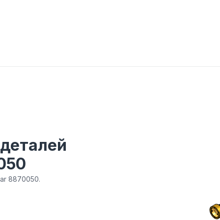
 деталей
0050
tar 8870050.