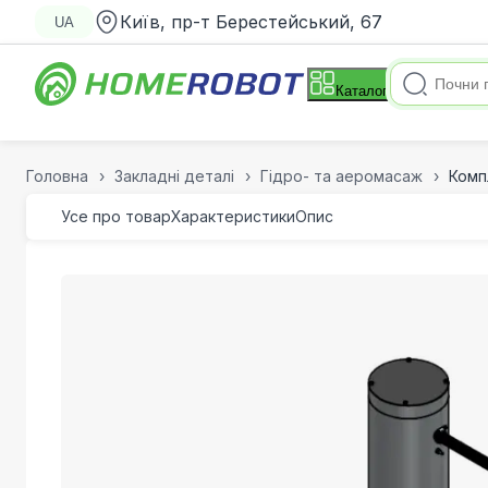
Київ, пр-т Берестейський, 67
UA
Каталог
Головна
Закладні деталі
Гідро- та аеромасаж
Комп
Усе про товар
Характеристики
Опис