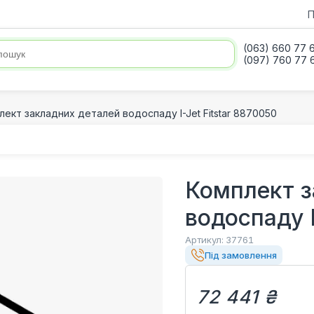
П
(063) 660 77 
(097) 760 77 
лект закладних деталей водоспаду I-Jet Fitstar 8870050
Комплект з
водоспаду I
Артикул:
37761
Під замовлення
72 441 ₴