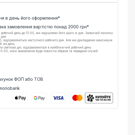
ня в день його оформлення*
вка замовлення вартістю понад
2000
грн*
 робочий день до 13:00, ми надішлемо його цього ж дня. Зазвичай посилку
 дня.
00, відправляються наступного робочого дня. Але ми докладаємо максимум
й же день.
 та святкові дні, відправляються в найближчий робочий день.
:00, коли замовлення буде повністю зібране та передане службі
рахунок ФОП або ТОВ
 monobank