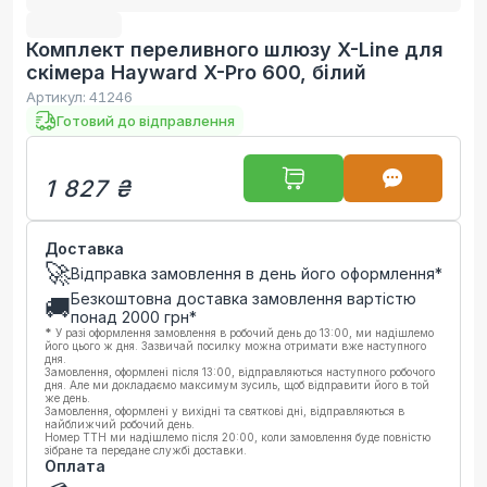
Комплект переливного шлюзу X-Line для
скімера Hayward X-Pro 600, білий
Артикул:
41246
Готовий до відправлення
1 827 ₴
Доставка
🚀
Відправка замовлення в день його оформлення*
Безкоштовна доставка замовлення вартістю
🚚
понад
2000
грн*
*
У разі оформлення замовлення в робочий день до 13:00, ми надішлемо
його цього ж дня. Зазвичай посилку можна отримати вже наступного
дня.
Замовлення, оформлені після 13:00, відправляються наступного робочого
дня. Але ми докладаємо максимум зусиль, щоб відправити його в той
же день.
Замовлення, оформлені у вихідні та святкові дні, відправляються в
найближчий робочий день.
Номер ТТН ми надішлемо після 20:00, коли замовлення буде повністю
зібране та передане службі доставки.
Оплата