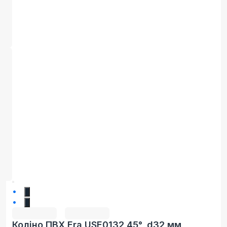
1
2
Коліно ПВХ Era USE0132 45°, d32 мм