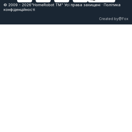
© 2009 -
2026
"HomeRobot ТМ" Усi права захищені
·
Політика
конфіденційності
Created by
@Fox