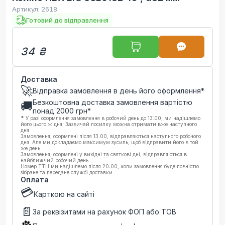
Артикул:
2618
Готовий до відправлення
34 ₴
Доставка
🚀
Відправка замовлення в день його оформлення*
Безкоштовна доставка замовлення вартістю
🚚
понад
2000
грн*
*
У разі оформлення замовлення в робочий день до 13:00, ми надішлемо
його цього ж дня. Зазвичай посилку можна отримати вже наступного
дня.
Замовлення, оформлені після 13:00, відправляються наступного робочого
дня. Але ми докладаємо максимум зусиль, щоб відправити його в той
же день.
Замовлення, оформлені у вихідні та святкові дні, відправляються в
найближчий робочий день.
Номер ТТН ми надішлемо після 20:00, коли замовлення буде повністю
зібране та передане службі доставки.
Оплата
💳
Карткою на сайті
📄
За реквізитами на рахунок ФОП або ТОВ