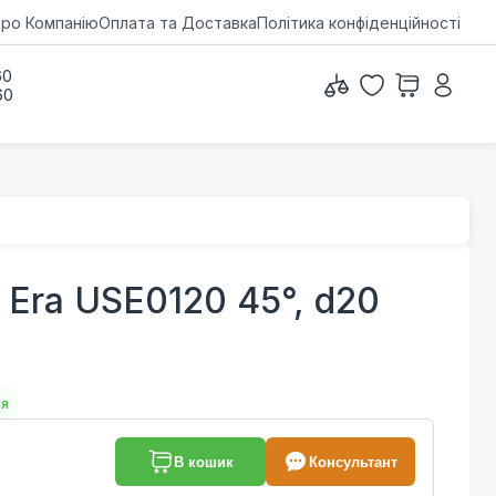
ро Компанію
Оплата та Доставка
Політика конфіденційності
60
60
 Era USE0120 45°, d20
ня
В кошик
Консультант