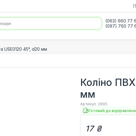
П
(063) 660 77 
(097) 760 77 
ra USE0120 45°, d20 мм
Коліно ПВХ
мм
Артикул:
2895
Готовий до відправлен
17 ₴