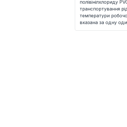
полівінілхлориду PV
транспортування рід
температури робочої
вказана за одну оди