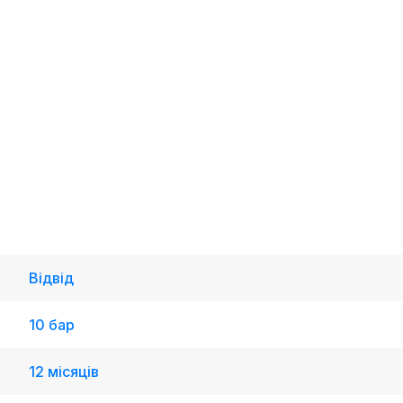
Відвід
10 бар
12 місяців