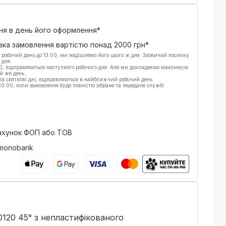
ня в день його оформлення*
вка замовлення вартістю понад
2000
грн*
 робочий день до 13:00, ми надішлемо його цього ж дня. Зазвичай посилку
 дня.
00, відправляються наступного робочого дня. Але ми докладаємо максимум
й же день.
 та святкові дні, відправляються в найближчий робочий день.
:00, коли замовлення буде повністю зібране та передане службі
рахунок ФОП або ТОВ
 monobank
120 45° з непластифікованого