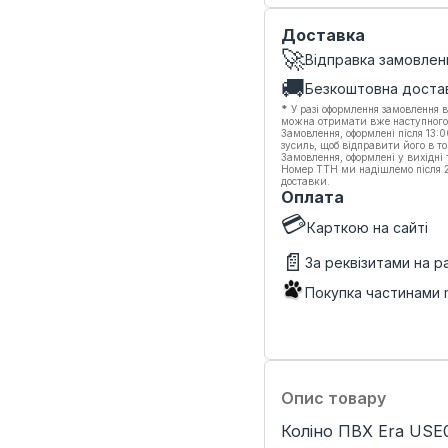
Доставка
🚀
Відправка замовлен
🚚
Безкоштовна доста
*
У разі оформлення замовлення в
можна отримати вже наступного
Замовлення, оформлені після 13:
зусиль, щоб відправити його в то
Замовлення, оформлені у вихідні
Номер ТТН ми надішлемо після 20
доставки.
Оплата
💳
Карткою на сайті
📄
За реквізитами на 
Покупка частинами
Опис товару
Коліно ПВХ Era USE0