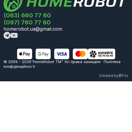
(063) 660 77 60
(097) 760 77 60
homerobot.ua@gmail.com
© 2009 -
2026
"HomeRobot ТМ" Усi права захищені
·
Політика
конфіденційності
Created by
@Fox