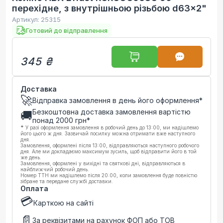
перехідне, з внутрішньою різьбою d63x2"
Артикул:
25315
Готовий до відправлення
345 ₴
Доставка
🚀
Відправка замовлення в день його оформлення*
Безкоштовна доставка замовлення вартістю
🚚
понад
2000
грн*
*
У разі оформлення замовлення в робочий день до 13:00, ми надішлемо
його цього ж дня. Зазвичай посилку можна отримати вже наступного
дня.
Замовлення, оформлені після 13:00, відправляються наступного робочого
дня. Але ми докладаємо максимум зусиль, щоб відправити його в той
же день.
Замовлення, оформлені у вихідні та святкові дні, відправляються в
найближчий робочий день.
Номер ТТН ми надішлемо після 20:00, коли замовлення буде повністю
зібране та передане службі доставки.
Оплата
💳
Карткою на сайті
📄
За реквізитами на рахунок ФОП або ТОВ