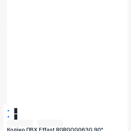
1
2
Коліно ПВХ Effast RGRGOG063G 90°