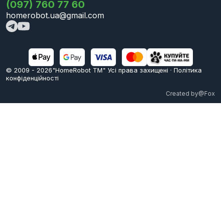
(097) 760 77 60
homerobot.ua@gmail.com
© 2009 -
2026
"HomeRobot ТМ" Усi права захищені
·
Політика
конфіденційності
Created by
@Fox