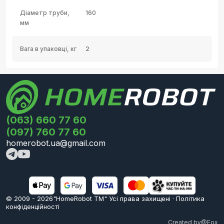
Діаметр труби,
160
мм
Вага в упаковці, кг
2
(063) 660 77 60
(097) 760 77 60
homerobot.ua@gmail.com
© 2009 -
2026
"HomeRobot ТМ" Усi права захищені
·
Політика
конфіденційності
Created by
@Fox