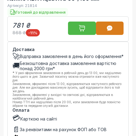
Артикул:
21814
Готовий до відправлення
781 ₴
868 ₴
-11
%
Доставка
🚀
Відправка замовлення в день його оформлення*
Безкоштовна доставка замовлення вартістю
🚚
понад
2000
грн*
*
У разі оформлення замовлення в робочий день до 13:00, ми надішлемо
його цього ж дня. Зазвичай посилку можна отримати вже наступного
дня.
Замовлення, оформлені після 13:00, відправляються наступного робочого
дня. Але ми докладаємо максимум зусиль, щоб відправити його в той
же день.
Замовлення, оформлені у вихідні та святкові дні, відправляються в
найближчий робочий день.
Номер ТТН ми надішлемо після 20:00, коли замовлення буде повністю
зібране та передане службі доставки.
Оплата
💳
Карткою на сайті
📄
За реквізитами на рахунок ФОП або ТОВ