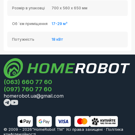
Розмір в упаковці
700 х 560 х 650 мм
Об `єм приміщення
17-29 м³
Потужність
18 кВт
(063) 660 77 60
(097) 760 77 60
homerobot.ua@gmail.com
© 2009 -
2026
"HomeRobot ТМ" Усi права захищені
·
Політика
конфіденційності