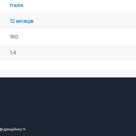
Італія
12 місяців
160
1.4
фіденційності