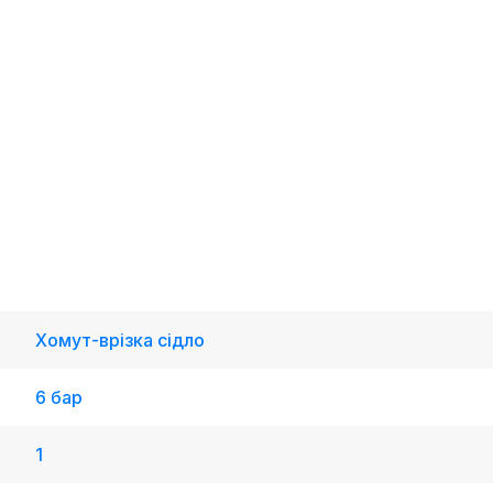
Хомут-врізка сідло
6 бар
1