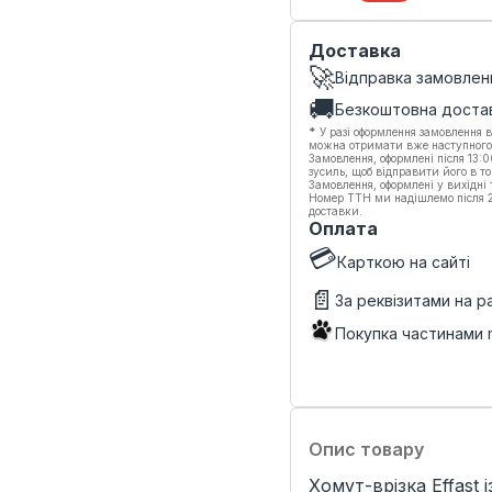
Доставка
🚀
Відправка замовлен
🚚
Безкоштовна доста
*
У разі оформлення замовлення в
можна отримати вже наступного
Замовлення, оформлені після 13:
зусиль, щоб відправити його в то
Замовлення, оформлені у вихідні
Номер ТТН ми надішлемо після 20
доставки.
Оплата
💳
Карткою на сайті
📄
За реквізитами на 
Покупка частинами
Опис товару
Хомут-врізка Effast