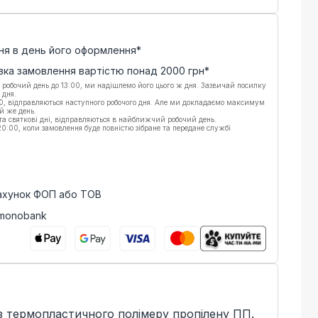
ня в день його оформлення*
вка замовлення вартістю понад
2000
грн*
 робочий день до 13:00, ми надішлемо його цього ж дня. Зазвичай посилку
 дня.
00, відправляються наступного робочого дня. Але ми докладаємо максимум
й же день.
 та святкові дні, відправляються в найближчий робочий день.
:00, коли замовлення буде повністю зібране та передане службі
рахунок ФОП або ТОВ
 monobank
 із термопластичного полімеру пропілену ПП.