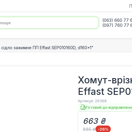
П
(063) 660 77 
(097) 760 77 
 сідло зажимне ПП Effast SEP010160D, d160x1"
Хомут-вріз
Effast SEP0
Артикул:
29368
Готовий до відправлен
663 ₴
885 ₴
-26
%