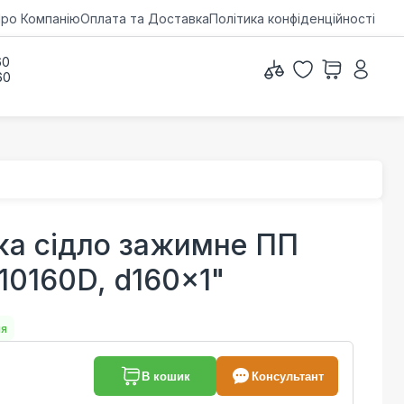
ро Компанію
Оплата та Доставка
Політика конфіденційності
60
60
ка сідло зажимне ПП
10160D, d160x1"
ня
В кошик
Консультант